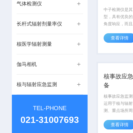
气体检测仪
中子检测仪是其
型，具有优良的
长杆式辐射剂量率仪
角度响应，而且
了高能响应。使
查看详情
He-3管,具有
核医学辐射测量
伽马相机
核事故应
核与辐射应急监测
备
核事故应急监测
运用于核与辐射
TEL-PHONE
测、重点场所周
021-31007693
监测等场合。
查看详情