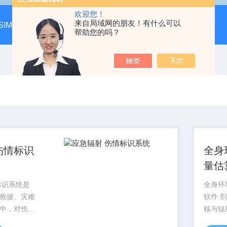
欢迎您！
来自局域网的朋友！有什么可以
SIM-MAX LSA3000超低本底液体闪烁谱仪
LSC-8000液
帮助您的吗？
伤情标识
全身
量估
估软
标识系统是
全身环
救援、灾难
软件 
中，对伤员
核与辐
类和标记的
性核素