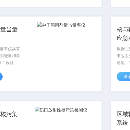
境中X
测。
剂量当量
核与
应急
量率仪具有
根据“
的能量和角
事故卫
-2 设计最
迅速、
mos 实验室研
事故和
查
作，最
成的人
保障公
会稳定
故卫生..
性核污染
区域
系统