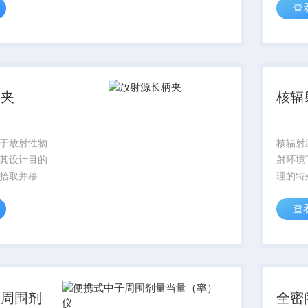
查
核心目的是
算。依
符号和颜色
出版物
人员快速识
众照射
重程度，合
核素的
核与辐射
柄夹
核辐
于放射性物
核辐射
其设计目的
射环境
拾取并移送
理的特
通常由铅屏
用多层
查
制成，以确
铅材料
射伤害。
子周围剂
全密