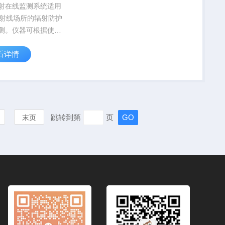
射在线监测系统适用
γ射线场所的辐射防护
测。仪器可根据使用
测的需要,选择高灵
看详情
器或高量程探测器，
源应用场所:工业放
用现场、环境实验
照室、核医学、核原
...
跳转到第
页
末页