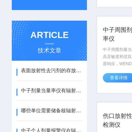
中子周围
ARTICLE
率仪
技术文章
中子周围剂量当
高灵敏度和优良
度响应，WENDI
表面放射性去污剂的存放管理
初由 Los Ala
查看详情
发。
中子剂量当量率仪有辐射吗？
哪些单位需要储备核辐射应急洗消箱？
伤口放射
检测仪
中子个人剂量报警仪在辐射防护中的应用