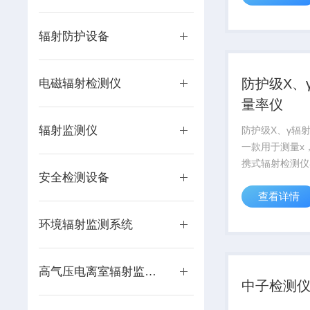
料壶，适用于场
车涂装、家具制
辐射防护设备
备表面处理等领
注...
防护级X、
电磁辐射检测仪
量率仪
辐射监测仪
防护级X、γ辐
一款用于测量x
携式辐射检测仪
安全检测设备
高灵敏能量补偿
查看详情
器作为探测器，
快，和国内同类
环境辐射监测系统
该仪器具有更宽
量范围。
高气压电离室辐射监测仪
中子检测