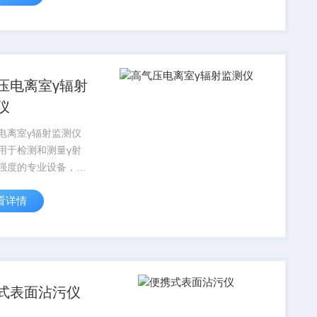
、核生化恐bu危机、
胶污染、放射性污染
环境下的场景处置和
.
压电离室γ辐射
仪
电离室γ辐射监测仪
用于检测和测量γ射
强度的专业设备，广
于核设施、医疗、工
看详情
境监测等领域。
式表面沾污仪