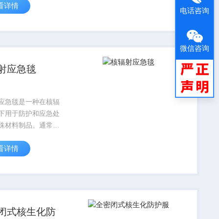
看详情
据国内外相关标准和
电话咨询
，采用职业照射及公
的食入和吸入放射性
剂量转换系数，针对
微信咨询
...
射应急毯
应急毯是一种在核辐
下用于防护和应急处
殊材料制品。通常采
复合结构，以铅或含
看详情
作为主要的防护层。
闭式核生化防