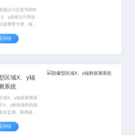
表面沾污仪是为同时
、β、γ表面沾污而设
仪器携带方便，操作
广泛应用在环保、公
看详情
队、海关、卫生、核
核电站等系统。
型区域X、γ辐
测系统
区域X、γ辐射探测系
于X、γ射线场所的辐
安全监测。探测器采
测效率、高灵敏度以
看详情
量范围的双传感器，
度可靠的算法，对环