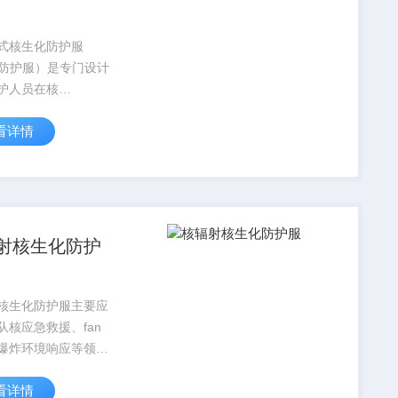
式核生化防护服
C防护服）是专门设计
护人员在核
lear）、生物
看详情
ogical）、化学
mical）危险环境中免
的特殊防护装备。
射核生化防护
核生化防护服主要应
队核应急救援、fan
爆炸环境响应等领
于进入事故区域及参
看详情
的人员防护，在核辐