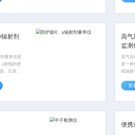
地清洗、汽
射危险
造、工业设
核气溶
域。其设计
等危险
应急救..
γ辐射剂
高气
监测
射剂量率仪是
高气压
，γ射线的便
是一种
器，它采用
线辐射
型盖革计数
泛应用
查
反应速度
业及环
仪器相比，
的剂量率测
仪
便携