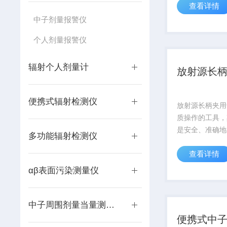
查看详情
标准化体系。其
通过统一的标识
中子剂量报警仪
分级，帮助救援
个人剂量报警仪
别伤员伤势的严
理分配医...
辐射个人剂量计
放射源长
便携式辐射检测仪
放射源长柄夹用
质操作的工具，
是安全、准确地
多功能辐射检测仪
放射性物质。它
查看详情
蔽、不锈钢或钛
保操作员不受辐
αβ表面污染测量仪
中子周围剂量当量测量仪
便携式中