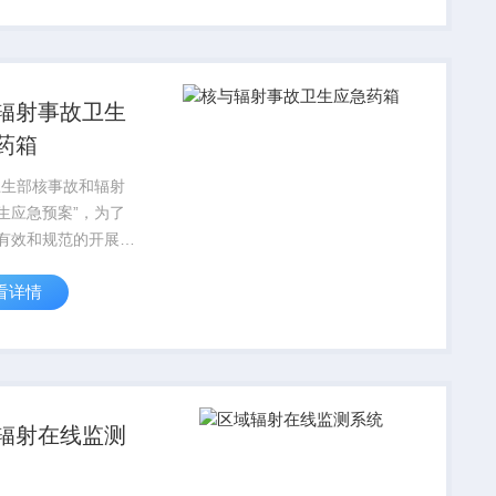
、γ射线的剂量进行探
辐射事故卫生
药箱
卫生部核事故和辐射
生应急预案”，为了
有效和规范的开展核
辐射事故卫生应急工
看详情
大程du地减少事故造
员伤亡和社会影响，
众身体健康，维护社
，研制此核与辐射事
.
辐射在线监测