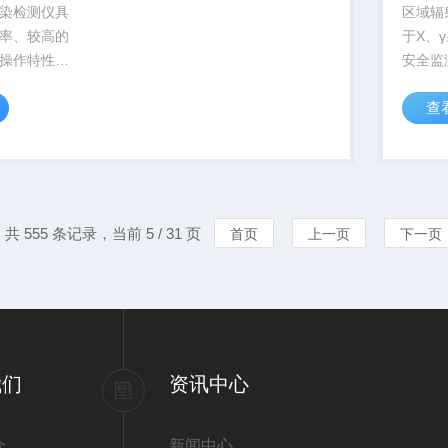
染检测仪具
区域辐
率、较高的
于X、
操作特性。
安全监
控制，可连
场所监
查
的记录存
敏探测
通讯获取。
是辐射
射源应
室、辐
料储存运
共 555 条记录，当前 5 / 31 页
首页
上一页
下一页
我们
资讯中心
介
新闻中心