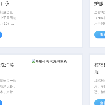
率）仪
护服
剂量当量
全密闭
中子周围剂
（NB
（10）、
用于保
γ剂量率的
（Nuc
查
和存储测量
（Biol
阈值时给出
（Che
受伤害
污洗消喷
核辐
服
喷枪是一款
核辐射
喷涂设备，
用于军
术，支持
恐、核
五种铜质喷嘴自
域；用
查
制与塑料涂
与救援