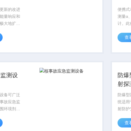
更新的改进
便携式
能量响应和
测量α
极大地扩展
计。此
用了大体积
简单，
查
高灵敏度。
安、军
工业、
急监测设
防爆
射探
设备可广泛
防爆型
事故应急监
统适用
围环境剂量
射防护
用高探
查
及宽测
运用高