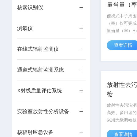
量当量（
核素识别仪
便携式中子周围
（率）仪可完成
测氡仪
量当量（率）Hx
中子累积剂量及
查看详情
测量，实时显示
在线式辐射监测仪
数据，超过报警
声、符号报警。
通道式辐射监测系统
放射性去
X射线质量评估系统
枪
放射性去污洗消
实验室放射性分析设备
高效、多用途的
采用无级调幅技
1.0-2.5mm
核辐射应急设备
查看详情
由切换，适配铝