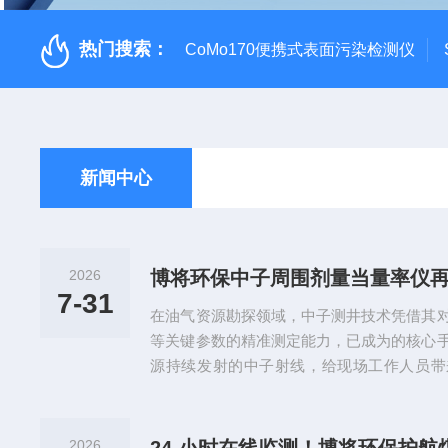
热门搜索：
CoMo170便携式表面污染检测仪
新闻中心
2026
博将环保中子周围剂量当量率仪
7-31
在油气资源勘探领域，中子测井技术凭借其
等关键参数的精准测定能力，已成为的核心
源持续发射的中子射线，给现场工作人员带
险。最近，博将环保科技（上海）有限公司
付测井用户，在中子测井辐射监测应用中展
业的职业安全与环保监测提供了坚实保障。
2026