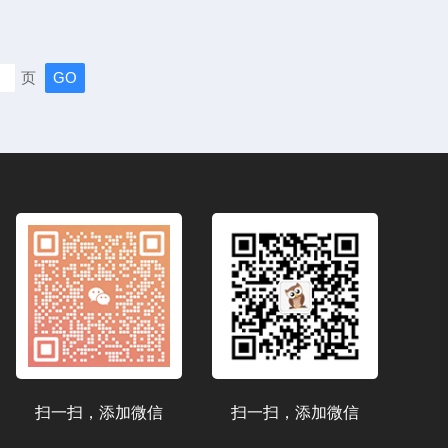
绍个人辐射报警仪的使用指南和注意事项，以确保其有效性
、使用指南1、了解仪器的功能和规格：在使用之前，用户
品说明书，了解其的基本功能、检测范围及使用方法。不同
页
有不同的灵敏度和报警阈值，因此熟悉自己的设备非常重
理：确保电池充足是使用...
扫一扫，添加微信
扫一扫，添加微信