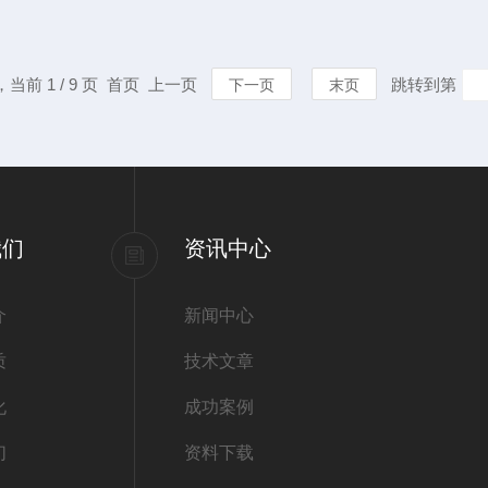
维护与校准显得尤为重要。本
平。本文将介
准方法。一、基本构造通常由
和准确性。一
统等部分组成。探测器负责检
应仔细阅读产
，当前 1 / 9 页 首页 上一页
跳转到第
下一页
末页
电子处理单元对这些信号进行
的型号可能具
要。2、电池管
我们
资讯中心
介
新闻中心
质
技术文章
化
成功案例
们
资料下载