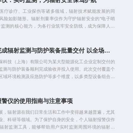
率仪：实时监测，为辐射安全保驾护航
密+操作日志全记录+原始记录防伪✅保持原有高灵敏度双探
医疗诊疗、工业探伤等诸多领域，辐射技术赋能发展的同
.
风险如影随形。辐射剂量率仪作为守护辐射安全的“电子哨
时监测的核心能力，为各行业筑牢安全防线，成为保障人员
全的坚实屏障。技术内核：精准捕捉辐射信号的底层支撑辐
核心竞争力，源于多元探测器技术与精密信号处理系统的深
起高效可靠的监测体系。气体电离室借助电场捕捉辐射电离
博将环保完成辐射监测与防护装备批量交付 以全场景方案护航特种作业安全
流信号，实现对辐射剂量率的精准判定；盖革-米勒计数管
保科技（上海）有限公司为某大型能源化工企业定制交付的
快速反映辐射强度，响...
监测与防护装备顺利完成验收并投入使用。此次交付覆盖个
区域环境检测及应急防护等多个维度，以多类型设备组合构
测到应急处置的完整安全链条。多品类装备协同部署，兼顾
监测针对该企业作业场景中X/γ射线与中子源并存的特殊性，博
付的产品矩阵覆盖两类射线监测需求，主要包括：数十支个
报警仪的使用指南与注意事项
于外操人员累积受照剂量的日常追踪；二十余台个人辐射剂
展，辐射源在我们日常生活和工作中变得越来越普遍，尤其
配X/γ和...
业、科研等领域。为了保护自身的安全，个人辐射报警仪作
辐射监测工具，能够帮助用户实时监测周围环境的辐射水