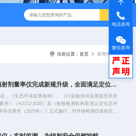
闪仪实验分析设备
手持式背散射检查仪
中子个人剂量报警仪
电话咨询
微信咨询
当前位置：
首页
新闻中心
博将环保辐射剂量率仪完成新规升级，全面满足定位与防篡改要求
月1日起，《生态环境监测条例》、《污染物自动监测监控系统
求》（HJ212-2025）及《检验检测机构资质认定生态环
审补充要求（2025年）》正式施行，对环保检测仪器的定位
篡改能力提出强制性要求。我司x、γ辐射剂量率仪、中子周
仪等产品已完成全面技术升级，新增以下核心功能：✅高精
：内置定位模块，自动记录采样坐标与时间✅数据防篡改体