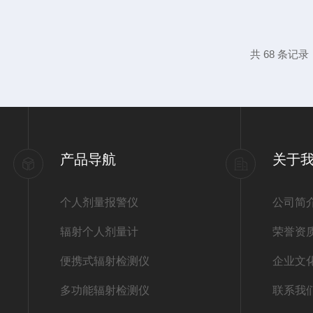
的稳定。为了确保其准确性和可靠性，定期
文将详细介绍在线式辐射报警仪的维护与校
探测器、电子处理单元、显示界面和报警系
共 68 条记录
测环境中的辐射信号，将其转换为电信号，
处理并分析，最终通过显示界面向用户...
产品导航
关于
个人剂量报警仪
公司简
辐射个人剂量计
荣誉资
便携式辐射检测仪
企业文
多功能辐射检测仪
联系我