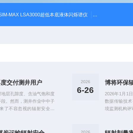
SIM-MAX LSA3000超低本底液体闪烁谱仪
LSC-8000液
再度交付测井用户
2026
6-26
对地层孔隙度、含油气饱和度
2026年1
手段。然而，测井作业中中子
数据传输技术要
来了不容忽视的辐射安全风
境监测机构评
中子周围剂量当量率仪再度交
功能与数据防
现出显著优势，为石油勘探行
围剂量当量率
算法成熟稳定，精准捕捉中子
度定位与授时
2026