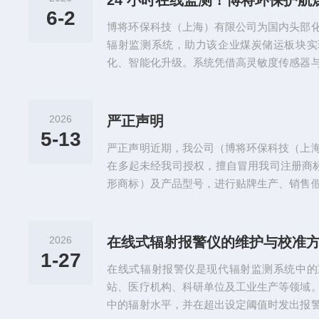
24 小时在线监测！博将环保护
辐射该中子周围剂量当量率仪是博将环保自
6-2
博将环保科技（上海）有限公司为国内头部
备。该仪器采用高灵敏度的3He正比计...
辐射监测系统，助力该企业煤炭储运板块实
化、智能化升级。系统凭借高灵敏度传感器
带原煤24小时连续辐射监测，精准锁定异常
可视化平台，管理人员实时掌握辐射数据，
环保合规能力。客户表示，设备检测精准、
2026
严正声明
约运维成本，便于后期扩容建设。下一步，
5-13
严正声明近期，我公司（博将环保科技（上
发，依托成熟的辐射监测方案，助力更...
在多起未经我司授权，擅自冒用我司注册商标
形商标）及产品型号，进行贴牌生产、销售
重侵害了我司的商标专用权及合法商誉，扰
用户的合法权益。为维护我司及广大客户的
一、我司系“博将”文字商标及相关图形商标
2026
在线式辐射报警仪的维护与校准
受《中华人民共和国商标法》等法律法规保
1-27
在线式辐射报警仪是现代辐射监测系统中的
书面许可，不得擅自使用、复制...
站、医疗机构、科研单位及工业生产等领域
中的辐射水平，并在超出设定阈值时发出报