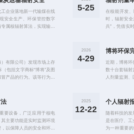
航煤炭运输辐射安全
辐射剂量
主研发的高性能辐射监测设
系：硬件级加
5-25
化工企业落地新一代输煤在线
在核能开发、
测器设计和优..
现安全生产、环保管控数字
时，辐射安全
与专属核辐射算法，实现输送
兵”，凭借实
放射源并自动预警；依托数据
健康与环境安
有效降低辐射安全隐患、提升
射剂量率仪的
反应迅速，模块化设计大幅节
度融合，构建
2026
博将环保将持续加码技术研
气体产生的电
4-29
海）有限公司）发现市场上存
近期，博将环
通过电脉冲计数
（包括文字商标“博将”及图
数十台套辐射
假冒产品的行为。该等行为严
人剂量监测、
乱了市场秩序，也损害了广大
建起从日常巡
合法权益，现郑重声明如下：
X/γ与中子
的合法注册权利人，上述商标
将环保此次交
方法
2025
个人辐射
护，任何单位或个人未经我司
人剂量笔，用
12-22
重要设备，广泛应用于核电
随着科技的发
量报警仪，分别适
。其主要功能是实时监测环境
是在医疗、工
警，以保障人员的安全和环境
为一种重要的