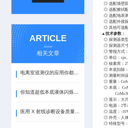
◎ 选配墙壁
◎ 选配擦拭
◎ 选配地表
◎ 选配外接
◎ 其他可选
▲技术参数：
ARTICLE
◎ 探测器类
◎ 探测器尺
◎ 警报方式
相关文章
◎ 单位：
cps
◎ 核素库：
2
◎ 本底扣除
电离室巡测仪的应用你都知道吗？
◎ 测量时间
◎ 重量：
CoM
◎ 本底： CoM
你知道超低本底液体闪烁谱仪都可用于哪些领域吗？
CoMo300
◎ 显示：大
◎ 电源：
2
节
医用 X 射线诊断设备质量控制检测规范你知道吗？
◎ 温度：
-10
◎ 外壳：人
◎ 特殊型号