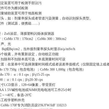
固定装置可用于检测手部沾污
配件可作为擦拭检测
测量辅助装置可用于地面检测
探头，如：剂量率探头或者管道污染测量，自动识别探头类型。
配件（测试源，便携箱……）
型：
ZnS
涂层、薄膜塑料闪烁体探测器
寸：
CoMo 170
：
170cm2
；
CoMo 300
：
300cm2
：声、光
、
Bq
或
Bq/cm2
，当外接剂量率探头时显示
n/
μ
/mSv/h
5
个核素，并有重新设定，自动校正功能
：扣除和不扣除本底可选，本底测量时间可设
设置：在菜单中可选择测量时间模式或者误差率值模式（仅限固定墙上或
o 170 750g
（包含电池）；
CoMo 300 1,000g
（包含电池）
o 170： α：
0.1 cps
；β
/
γ
15-25 cps
： α：
0.1 cps
；β
/
γ
20-30 cps
尺寸
LCD
显示，
128
×
64
像素，带背景灯
AA 1.5V
碱性电池或
NiMH
充电电池可工作
25
小时
℃～
+40
℃，备选
-20
℃
体工程学塑料外壳
：
CoMo 170F
专为消防员设计
K/FW/IdF 110213