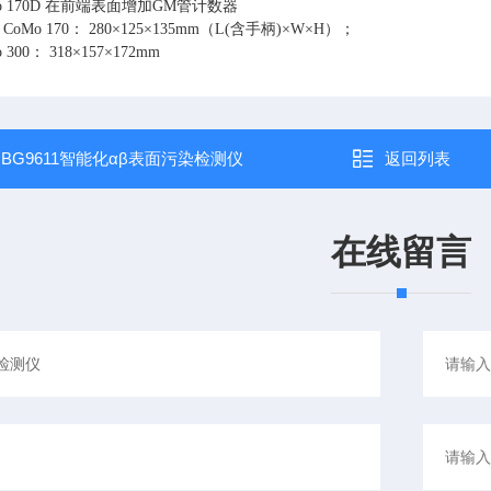
70D 在前端表面增加
GM
管计数器
：
CoMo 170
： 280×
125
×
135mm
（
L(
含手柄
)
×
W
×
H
）；
0： 318×
157
×
172mm
：
BG9611智能化αβ表面污染检测仪
返回列表
在线留言