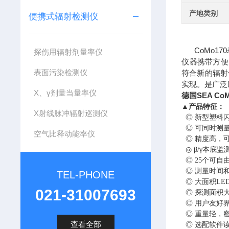
产地类别
便携式辐射检测仪
CoMo17
探伤用辐射剂量率仪
仪器携带方便
表面污染检测仪
符合新的辐射
实现。是广泛
X、γ剂量当量率仪
德国SEA
CoM
▲
产品特征：
X射线脉冲辐射巡测仪
◎ 新型塑料
◎ 可同时测量
空气比释动能率仪
◎ 精度高，
◎ β
/
γ本底监
◎ 25个可自
◎ 测量时间
TEL-PHONE
◎ 大面积
LE
021-31007693
◎ 探测面积
◎ 用户友好
◎ 重量轻，
查看全部
◎ 选配软件