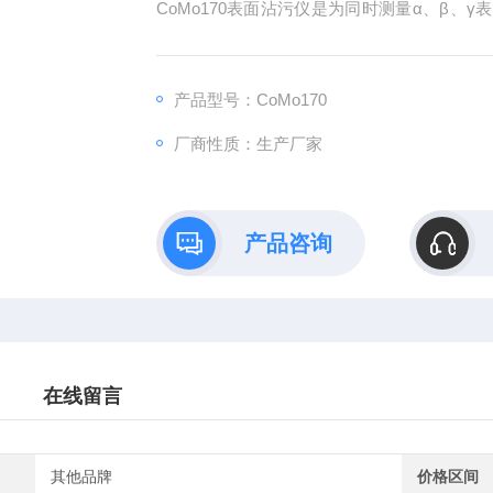
CoMo170表面沾污仪是为同时测量α、β
测表面沾污（擦拭测试样品）。此仪器携带
辐射防护条例检查防护衣物或体表是否受到污
产品型号：CoMo170
厂商性质：生产厂家
产品咨询
在线留言
其他品牌
价格区间