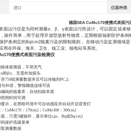
进口
仪器种类
德国SEA
CoMo170
便携式表面污
0表面沾污仪是为同时测量α、β、γ表面沾污而设计，可以固定或者
，操作简单，用于处理开放型放射性物质，定期根据辐射防护条例检查
保护条例定的Bq/cm2核素污染的限制规则， 在移动污染监测领域
应用在环保、海关、卫生、核工业、核电站等系统。
o170
便携式表面污染检测仪
闪烁体探测器，不用充气
α和β
/
γ，无需外加探头
可存
750
组测量数据并且可以传输到
PC
上
测与补偿，警报阈值连续可设
由编辑的核素库，自动扣除本底
和照明时间可调
D
显示，在黑暗环境中可自动感应并自动开启背景灯
大：
CoMo170
：
170cm2
；
CoMo300
：
300cm2
界面，只需
5
键操作，显示单位
cps
、
Bq
或
Bq/cm2
密码保护高级菜单
读取测量数据