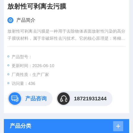
放射性可剥离去污膜
产品简介
放射性可剥离去污膜是一种用于去除物体表面放射性污染的高分
子膜状材料，属于非破坏性去污技术。它的核心原理是：将糊状
或膜状的去污材料涂覆在污染表面，待其固化成膜后，放射性核
素会被物理吸附或化学黏附在膜层内，最后通过剥离膜层，将放
产品型号：
射性污染物随膜一同移除，从而实现物体表面的去污。
更新时间：2026-06-10
厂商性质：生产厂家
访问量：436
产品咨询
18721931244
产品分类