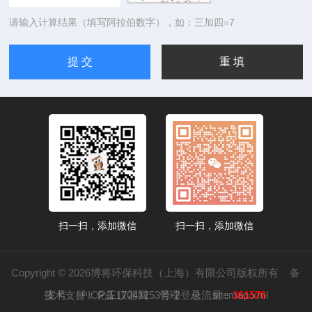
请输入计算结果（填写阿拉伯数字），如：三加四=7
扫一扫，添加微信
扫一扫，添加微信
Copyright © 2026博将环保科技（上海）有限公司版权所有
备
技术支持：
案号：沪ICP备17041253号-2
化工仪器网
管理登录
总流量：
sitemap.xml
361576