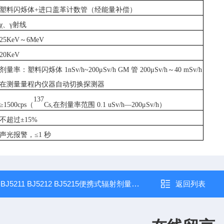
塑料闪烁体
+进口盖革计数管（经能量补偿）
χ、γ射线
25KeV～6MeV
20KeV
剂量率：塑料闪烁体
1nSv/h~200
μ
Sv/h GM 管 200
μ
Sv/h～40 mSv/h
在测量量程内仪器自动切换探测器
137
≥1500cps（
Cs,在剂量率范围 0.1 uSv/h—200μSv/h）
不超过
±15%
声光报警，
≤1 秒
：
BJ5211 BJ5212 BJ5215便携式辐射剂量巡检仪
返回列表