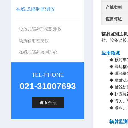
产地类别
在线式辐射监测仪
应用领域
投放式辐射环境监测仪
辐射监测主机
控、设备监控
场所辐射检测仪
在线式辐射监测系统
应用领域
◆
核药车
◆
医院核
◆
射线探
TEL-PHONE
◆
放射源
021-31007693
◆
射线防
◆
核应急
◆
海关、
查看全部
◆
钢铁、
辐射监测