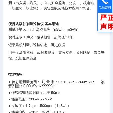
测（出入境、海关）、公共安全监测（公安）、核电站、军队
电话咨询
（核生化、核应急）、实验室以及核技术应用等场合。
便携式辐射剂量巡检仪
基本用途
测量环境 X、γ 射线 剂量率（μSv/h、mSv/h）
实时显示 + 声光 / 振动报警（超阈值即响）
记录累积剂量、巡检轨迹、历史数据
用于：场所巡检、放射源搜寻、事故应急、放射防护、海关安
检、废旧金属筛查
技术指标
累
● 辐射场测量范围： 剂 量 率：0.01μSv/h～200mSv/h
积剂量：
0.00
μ
Sv
～
9999Sv
● 连续辐射响应时间：小于 50ms
● 能量范围：20keV～7MeV
● 灵敏度：1.7cps+1500cps （1μSv/h）
● 能量响应：≤30％（相对于 137Cs）