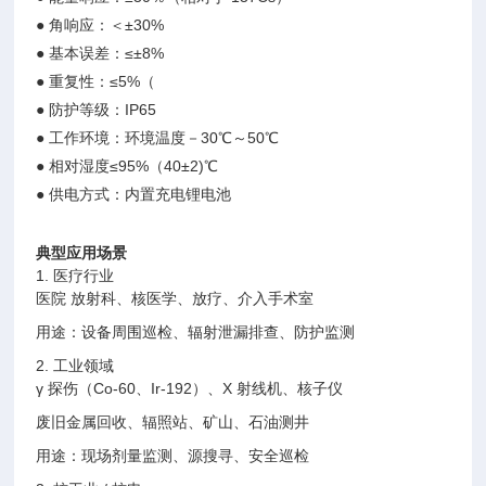
● 角响应：＜±30%
● 基本误差：≤±8%
● 重复性：≤5%（
● 防护等级：IP65
● 工作环境：环境温度－30℃～50℃
● 相对湿度≤95%（40±2)℃
● 供电方式：内置充电锂电池
典型应用场景
1. 医疗行业
医院 放射科、核医学、放疗、介入手术室
用途：设备周围巡检、辐射泄漏排查、防护监测
2. 工业领域
γ 探伤（Co-60、Ir-192）、X 射线机、核子仪
废旧金属回收、辐照站、矿山、石油测井
用途：现场剂量监测、源搜寻、安全巡检