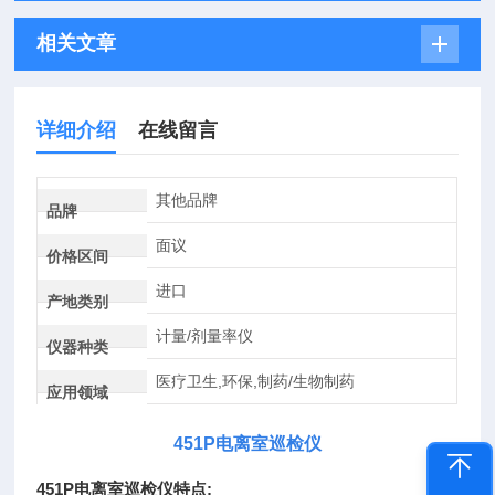
相关文章
详细介绍
在线留言
其他品牌
品牌
面议
价格区间
进口
产地类别
计量/剂量率仪
仪器种类
医疗卫生,环保,制药/生物制药
应用领域
451P
电离室巡检仪
451P
电离室巡检仪
特点: