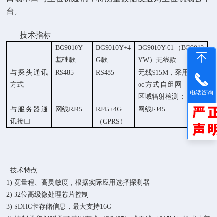
台。
技术指标
BG9010Y
BG9010Y+4
BG9010Y-01
（
BG9010
基础款
G
款
YW
）无线款
与探头通讯
RS485
RS485
无线
915M
，采用
Ad-H
方式
oc
方式自组网，构成
电话咨询
区域辐射检测；
与服务器通
网线
RJ45
RJ45+4G
网线
RJ45
讯接口
（
GPRS
）
技术特点
1)
宽量程、高灵敏度，根据实际应用选择探测器
2)
32
位高级微处理芯片控制
3)
SDHC
卡存储信息，最大支持
16G