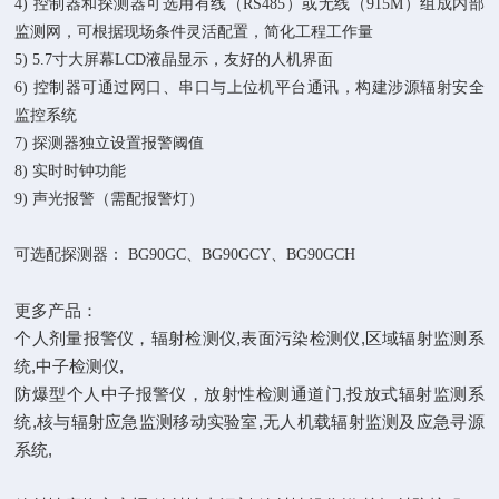
4)
控制器和探测器可选用有线（
RS485
）或无线（
915M
）组成内部
监测网，可根据现场条件灵活配置，简化工程工作量
5)
5.7
寸大屏幕
LCD
液晶显示，友好的人机界面
6)
控制器可通过网口、串口与上位机平台通讯，构建涉源辐射安全
监控系统
7)
探测器独立设置报警阈值
8)
实时时钟功能
9)
声光报警（需配报警灯）
可选配探测器：
BG90GC
、
BG90GCY
、
BG90GCH
更多产品：
个人剂量报警仪，辐射检测仪,表面污染检测仪,区域辐射监测系
统,中子检测仪,
防爆型个人中子报警仪，放射性检测通道门,投放式辐射监测系
统,核与辐射应急监测移动实验室,无人机载辐射监测及应急寻源
系统,