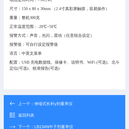
尺寸：
150 x 80 x 30mm
（
2.4寸真彩屏触摸，容易操作）
重量：整机
300克
正常温度范围：
-20℃~50℃
报警方式：声音，光闪，震动（任意组合设定）
报警值：可自行设定报警值
语言：中英文菜单
配置：
USB 充电数据线、保修卡、说明书
、
WiFi
(可选)
、
北斗
定位
(可选)、校准报告(可选)
上一个：
伸缩式长杆γ剂量率仪
返回列表
下一个：
LB134N中子剂量率仪