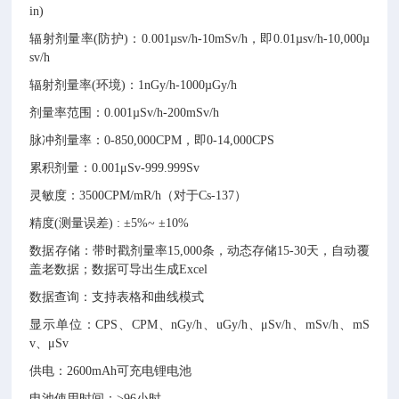
in)
辐射剂量率
(防护)：
0.001µsv/h-10mSv/h，即0.01µsv/h-10,000µ
sv/h
辐射剂量率
(
环境
)
：
1
nGy/h-1000
µ
Gy/h
剂量率范围：
0.
001
µ
Sv/h-200mSv/h
脉冲剂量率：
0-850,000CPM，即0-14,000CPS
累积剂量：
0.001μSv-999.999Sv
灵敏度：
3500CPM/mR/h（对于Cs-137）
精度
(测量误差) : ±5%~ ±10%
数据存储：带时戳剂量率
15,000条，动态存储15-30天，自动覆
盖老数据
；
数据可导出生成
Excel
数据查询：支持表格和曲线模式
显示单位：
CPS、CPM、nGy/h、uGy/h、μSv/h、mSv/h、mS
v、μSv
供电：
2600mAh可充电锂电池
电池使用时间：
>
96
小时