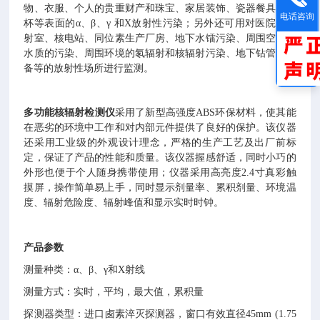
物、衣服、个人的贵重财产和珠宝、家居装饰、瓷器餐具玻璃
电话咨询
杯等表面的
α、β、γ
和
X放射性污染；另外还可用对医院的放
射室、核电站、同位素生产厂房、地下水镭污染、周围空气和
水质的污染、周围环境的氡辐射和核辐射污染、地下钻管和设
备等的放射性场所进行监测。
多功能核辐射检测仪
采用了新型高强度
ABS环保材料，使其能
在恶劣的环境中工作和对内部元件提供了良好的保护。该仪器
还采用工业级的外观设计理念，严格的生产工艺及出厂前标
定，保证了产品的性能和质量。该仪器握感舒适，同时小巧的
外形也便于个人随身携带使用；仪器采用高亮度2.4寸真彩触
摸屏，操作简单易上手，同时显示剂量率、累积剂量、环境温
度、辐射危险度、辐射峰值和显示实时时钟。
产品参数
测
量种类：
α、β、γ和
X射线
测量方式：实时，平均，最大值，累积量
探测器类型：进口卥素淬灭探测器，窗口有效直径
45mm (1.75