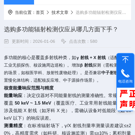
当前位置：
首页
技术文章
选购多功能辐射检测仪应从哪几方面下手？
选购多功能辐射检测仪应从哪几方面下手？
更新时间：2026-01-06
点击次数：580
多功能的核心是覆盖多射线种类，如
γ 射线 + X 射线
（适配医疗、
工业无损探伤、核设施周边巡检）。
增加
β 射线
探测（需检测 β 污染
的场景，如核医学科、放射性废物处理）。
是否兼容
中子射线
（需内
置慢化体结构，适配核反应堆、中子源操作场景）。
电话咨询
核查能量响应范围与精度
能量响应
：决定仪器对不同能量射线的测量准确性。常规场景需
覆盖
50 keV ~ 1.5 MeV
（覆盖医疗、工业常用射线能量）；若
涉及低能 X 射线（如牙科 X 光），需确认设备对低能段（如 20
keV 以下）的响应误差。
测量精度
：在标准辐射场下，γ/X 射线剂量率测量误差建议≤±2
0%，高精度需求（如科研、核设施监测）需≤±10%；累积剂量