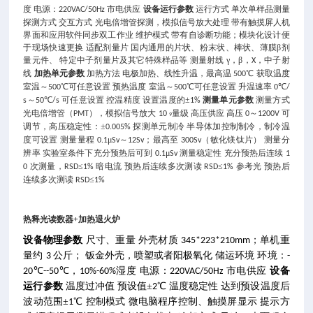
度
电源：
市电供应
设备运行参数
运行方式
单次单样品测量
220VAC/50Hz
探测方式
交互方式
光电倍增管探测，模拟信号放大处理
带有触摸屏人机
界面和应用软件同步双工作业
维护模式
带有自诊断功能；模块化设计便
于现场快速更换
适配剂量片
国内通用的片状、粉末状、棒状、薄膜β剂
量元件、
特定中子剂量片及其它特殊样品等
测量射线
γ，β，
，中子射
X
线
加热单元参数
加热方法
电极加热、线性升温，最高温
℃
获取温度
500
室温～
℃可任意设置
预热温度
室温～
℃可任意设置
升温速率
℃
500
500
0
/
～
℃
可任意设置
控温精度
设置温度的±
测量单元参数
测量方式
s
50
/s
1%
光电倍增管（
），模拟信号放大
量级
高压供应
高压
～
可
PMT
10
0
1200V
9
调节，高压稳定性：±
探测单元制冷
半导体加控制制冷，制冷温
0.005%
度可设置
测量量程
μ
～
；最高至
（敏化镁钛片）
测量分
0.1
Sv
12Sv
300Sv
辨率
实验室条件下充分预热后可到
μ
测量稳定性
充分预热后连续
0.1
Sv
1
次测量，
≤
暗电流
预热后连续多次测读
≤
参考光
预热后
0
RSD
1%
RSD
1%
连续多次测读
≤
RSD
1%
热释光读数器+加热退火炉
设备物理参数
尺寸、重量
外壳材质
；单机重
345*223*210mm
量约
公斤；
钣金外壳，喷塑或者阳极氧化
储运环境
环境：
3
-
℃
℃，
湿度
电源：
市电供应
设备
20
--50
10%-60%
220VAC/50Hz
运行参数
温度过冲值
预设值±
℃
温度稳定性
达到预设温度后
2
波动范围±
℃
控制模式
微电脑程序控制、触摸屏显示
提示方
1