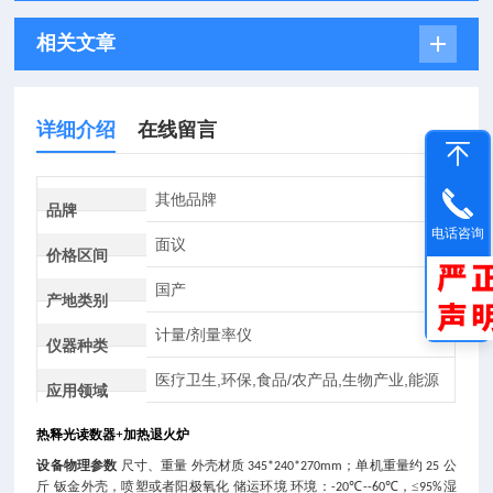
相关文章
详细介绍
在线留言
其他品牌
品牌
电话咨询
面议
价格区间
国产
产地类别
计量/剂量率仪
仪器种类
医疗卫生,环保,食品/农产品,生物产业,能源
应用领域
热释光读数器+加热退火炉
设备物理参数
尺寸、重量
外壳材质
；单机重量约
公
345*240*270mm
25
斤
钣金外壳，喷塑或者阳极氧化
储运环境
环境：
℃
℃，≤
湿
-20
--60
95%