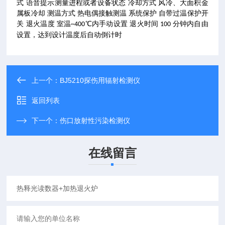
式
语音提示测量进程或者设备状态
冷却方式
风冷、大面积金
属板冷却
测温方式
热电偶接触测温
系统保护
自带过温保护开
关
退火温度
室温
℃内手动设置
退火时间
分钟内自由
~400
100
设置，达到设计温度后自动倒计时
上一个：
BJ5210探伤用辐射检测仪
返回列表
下一个：
伤口放射性污染检测仪
在线留言