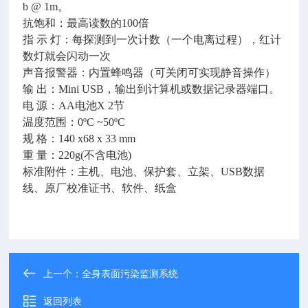
b @ 1m。
抗饱和：最高读数的100倍
指 示 灯：每探测到一次计数（一个电离过程），红计
数灯就会闪动一次
声音报警器：内置蜂鸣器（可关闭可实现静音操作）
输 出：Mini USB，输出到计算机或数据记录器端口。
电 源：AA电池X 2节
温度范围：0ºC ~50ºC
规 格：140 x68 x 33 mm
重 量：220g(不含电池)
标准附件：主机、电池、保护套、立架、USB数据
线、原厂校准证书、软件、纸盒
上一个：
全身表面污染监测系统
返回列表