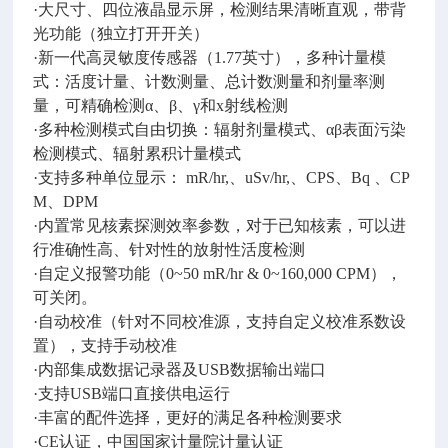
·大尺寸、四位液晶显示屏，检测结果清晰直观，带背
光功能（独立打开开关）
·新一代高灵敏度传感器（1.77英寸），多种计量模
式：活度计量、计数测量、总计数测量和剂量率测
量，可精确检测α、β、γ和x射线检测
·多种检测模式自由切换：辐射剂量模式、αβ表面污染
检测模式、辐射累积计量模式
·支持多种单位显示： mR/hr,、uSv/hr,、CPS、Bq 、CP
M、DPM
·内置常见核素探测效率参数，对于已知核素，可以进
行准确性高、针对性的放射性活度检测
·自定义报警功能（0~50 mR/hr & 0~160,000 CPM），
可关闭。
·自动校准（针对不同校准源，支持自定义校准系数设
置），支持手动校准
·内部集成数据记录器及USB数据输出端口
·支持USB端口直接供电运行
·丰富的配件选择，更好的满足各种检测要求
·CE认证，中国国家计量院计量认证