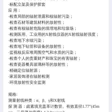
·标配立架及保护胶套
应 用：
·检查局部的辐射泄露和核辐射污染；
·检查石材等建筑材料的放射性；
·检查有核辐射危险的填埋地和垃圾场；
·检测医用、工业用的X射线仪器的X射线辐射强度；
·检查地下水镭污染；
·检查地下钻管和设备的放射性；
·监视核反应堆周围空气和水质的污染；
·检查个人的贵重财产和珠宝的有害辐射；
·检查瓷器餐具玻璃杯等的放射性；
·精确定位辐射源；
·家居装饰潜在辐射检测
·环境放射性安全监测
规格:
测量射线种类：α、β、γ和Χ射线
探 测 器：卤素填充盖革计数管。有效直径1.77"(45m