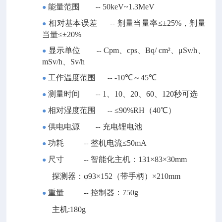
能量范围
50keV~1.3MeV
●
--
相对基本误差
剂量当量率
≤±25%，剂量
●
--
当量≤±20%
显示单位
Cpm、cps、Bq/ cm²、μSv/h、
●
--
mSv/h、Sv/h
工作温度范围
-10℃～45℃
●
--
测量时间
1、10、20、60、120秒可选
●
--
相对湿度范围
≤90%RH（40℃）
●
--
供电电源
充电锂电池
●
--
功耗
整机电流
≤50mA
●
--
尺寸
智能化主机：
131×83×30mm
●
--
探测器：
φ93×152（带手柄）×210mm
重量
控制器：
750g
●
--
主机
:180g