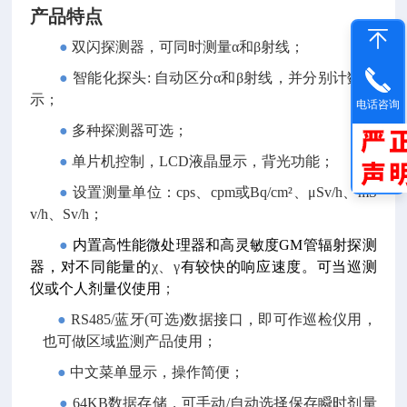
产品特点
●
双闪探测器，可同时测量
α和β射线；
●
智能化探头
:
自动区分
α和β射线，并分别计数显
示；
电话咨询
●
多种探测器可选；
●
单片机控制，
LCD液晶显示，背光功能；
●
设置测量单位：
cps、cpm或Bq/cm²、μSv/h、mS
v/h、Sv/h；
●
内置高性能微处理器和高灵敏度
GM管辐射探测
器，对不同能量的
χ、γ
有较快的响应速度。可当巡测
仪或个人剂量仪使用
；
●
RS485/蓝牙(可选)数据接口，即可作巡检仪用，
也可做区域监测产品使用；
●
中文菜单显示，操作简便；
●
64KB数据存储，可手动/自动选择保存瞬时剂量