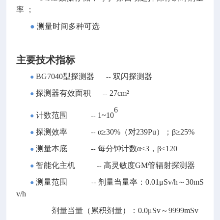
率 ；
●
测量时间多种可选
主要技术指标
BG7040型探测器
双闪探测器
●
--
探测器有效面积
27cm²
●
--
6
计数范围
1~10
●
--
探测效率
α≥30%（对239Pu）；β≥25%
●
--
测量本底
每分钟计数
α≤3，β≤120
●
--
智能化主机
高灵敏度
GM管辐射探测器
●
--
测量范围
剂量当量率：
0.01μSv/h～30mS
●
--
v/h
剂量当量（累积剂量）：
0.0μSv～9999mSv