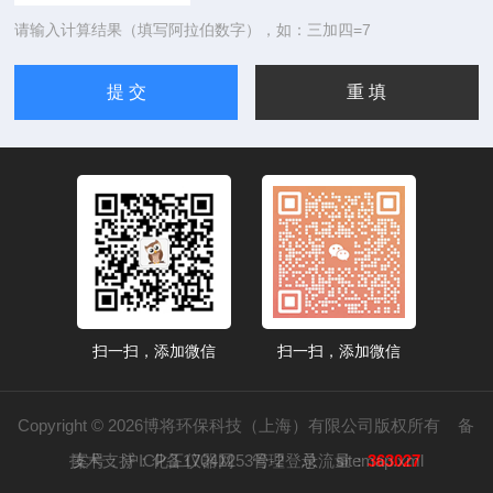
请输入计算结果（填写阿拉伯数字），如：三加四=7
扫一扫，添加微信
扫一扫，添加微信
Copyright © 2026博将环保科技（上海）有限公司版权所有
备
技术支持：
案号：沪ICP备17041253号-2
化工仪器网
管理登录
总流量：
sitemap.xml
363027