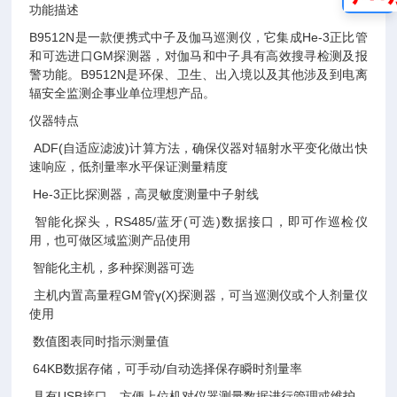
功能描述
B9512N是一款便携式中子及伽马巡测仪，它集成He-3正比管
和可选进口GM探测器，对伽马和中子具有高效搜寻检测及报
警功能。B9512N是环保、卫生、出入境以及其他涉及到电离
辐安全监测企事业单位理想产品。
仪器特点
ADF(自适应滤波)计算方法，确保仪器对辐射水平变化做出快
速响应，低剂量率水平保证测量精度
He-3正比探测器，高灵敏度测量中子射线
智能化探头，RS485/蓝牙(可选)数据接口，即可作巡检仪
用，也可做区域监测产品使用
智能化主机，多种探测器可选
主机内置高量程GM管γ(X)探测器，可当巡测仪或个人剂量仪
使用
数值图表同时指示测量值
64KB数据存储，可手动/自动选择保存瞬时剂量率
具有USB接口，方便上位机对仪器测量数据进行管理或维护