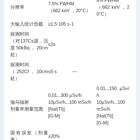
8% FWHM
7.5% FWHM
分辨率
（662 keV ，2
（662 keV ，20°C）
0°C）
大输入统计负载
≥1.5·105 s-1
探测时间
（对137Cs源，活
≤2s
度50kBq，20cm
处）
探测时间
（252Cf，10cm
≤5 s
—
处）
0.01...150 μSv/
0.01...300 μSv/h
h
伽马辐射
10μSv/h...100 mSv/h
10μSv/h...100
剂量率测量范围
[NaI(Tl)]
mSv/h
[G-M]
[NaI(Tl)]
[G-M]
固有误差（剂量
±20%
率）