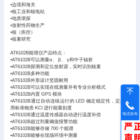
•边境和海关
•核工业和核电站
•地质堪探
•放射性药物生产
•核（疾控）
•核素研究
AT6102B能谱仪产品特点：
•AT6102B可以测量α、 β、 γ和中子辐射
•AT6102B探测和定位放射源，实时识别核素
•AT6102B多种功能
•AT6102B外形设计坚固耐用
•AT6102B可以实现在线测量并有专业分析模式
•AT6102B内置 GPS 模块
•AT6102B通过自动连续运行的 LED 确定稳定性，定期应
用标准物质 KCl 进行能量刻度
电话咨询
•AT6102B通过温度传感器自动进行温度补偿
•AT6102B超过剂量阈值报警功能
•AT6102B能够存储 700 个能谱
•AT6102B能够在现场环境中测量