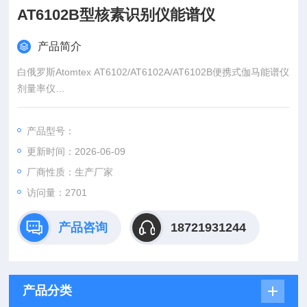
AT6102B型核素识别仪能谱仪
产品简介
白俄罗斯Atomtex AT6102/AT6102A/AT6102B便携式伽马能谱仪
剂量率仪
AT6102，AT6102A，AT6102B型核素识别仪能谱仪是一款多功
能便携式能谱仪，能够测量伽马剂量率、无需连接电脑即可探测
产品型号：
和识别各种放射性核素。AT6102能谱仪仪器主要用于核与辐射
更新时间：2026-06-09
事故调查、环境辐射监测、海关及边境控制非法放射物质运输
等。
厂商性质：生产厂家
访问量：2701
产品咨询
18721931244
产品分类