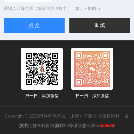
请输入计算结果（填写阿拉伯数字），如：三加四=7
扫一扫，添加微信
扫一扫，添加微信
Copyright © 2026博将环保科技（上海）有限公司版权所有
备
技术支持：
案号：沪ICP备17041253号-2
化工仪器网
管理登录
总流量：
sitemap.xml
362602