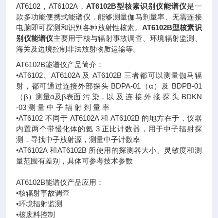
AT6102，AT6102A，
AT6102B型核素识别仪能谱仪
是一
款多功能便携式能谱仪，能够测量伽马剂量率、无需连接
电脑即可探测和识别各种放射性核素。
AT6102B型核素识
别仪能谱仪
主要用于核与辐射事故调查、环境辐射监测、
海关及边境控制非法放射物质运输等。
AT6102B能谱仪产品简介：
•AT6102、AT6102A 及 AT6102B 三者都可以测量伽马辐
射，都可通过连接外部探头 BDPA-01（α）及 BDPB-01
（β）测量α及β表面 污 染，以 及 连 接 外 接 探 头 BDKN
-03 测 量 中 子 辐 射 剂 量 率
•AT6102 不同于 AT6102A 和 AT6102B 的地方在于，仪器
内置两个带慢化体的氦 3 正比计数器，用于中子辐射探
测，寻找中子放射源，测量中子计数率
•AT6102A 和AT6102B 所使用的探测器大小、灵敏度和测
量范围有差别，具体可参考技术参数
AT6102B能谱仪产品应用：
•核辐射事故调查
•环境辐射监测
•核废料控制