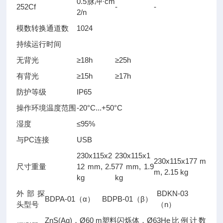
0.5脉冲·cm
252Cf
-
-
2/n
模数转换通道数
1024
持续运行时间
无背光
≥18h
≥25h
有背光
≥15h
≥17h
防护等级
IP65
操作环境温度范围
-20°C...+50°C
湿度
≤95%
与PC连接
USB
230х115х2
230х115х1
230х115х177 m
尺寸重量
12 mm, 2.5
77 mm, 1.9
m, 2.15 kg
kg
kg
外部探
BDKN-03
BDPA-01（α）
BDPB-01（β）
头型号
（n）
ZnS(Ag)，Ø60 m
塑料闪烁体，Ø6
3He比例计数