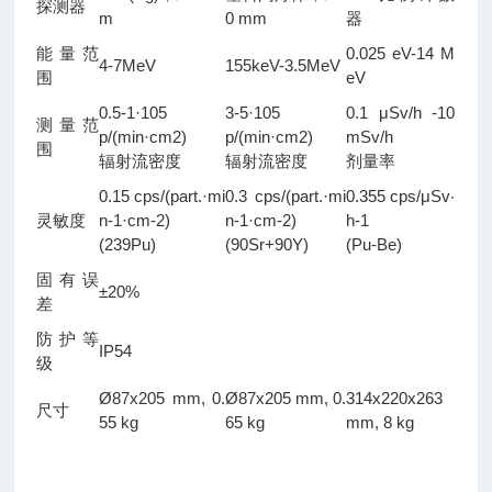
探测器
m
0 mm
器
能量范
0.025 eV-14 M
4-7MeV
155keV-3.5MeV
围
eV
0.5-1·105
3-5·105
0.1 μSv/h -10
测量范
p/(min·cm2)
p/(min·cm2)
mSv/h
围
辐射流密度
辐射流密度
剂量率
0.15 cps/(part.·mi
0.3 cps/(part.·mi
0.355 cps/μSv·
灵敏度
n-1·cm-2)
n-1·cm-2)
h-1
(239Pu)
(90Sr+90Y)
(Pu-Be)
固有误
±20%
差
防护等
IP54
级
Ø87x205 mm, 0.
Ø87x205 mm, 0.
314х220х263
尺寸
55 kg
65 kg
mm, 8 kg