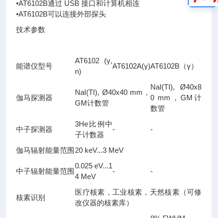
•AT6102B通过 USB 接口和计算机相连
•AT6102B可以连接外部探头
技术参数
АТ6102 (γ,
能谱仪型号
AT6102A(γ)
AT6102B（γ）
n)
NaI(TI), Ø40x8
NaI(TI), Ø40x40 mm，
伽马探测器
0 mm，GM计
GM计数管
数管
3He比例中
中子探测器
-
-
子计数器
伽马辐射能量范围
20 keV...3 MeV
0.025 eV...1
中子辐射能量范围
-
-
4 MeV
医疗核素，工业核素，天然核素（可修
核素识别
改仪器的核素库）