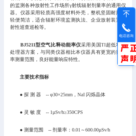
的监测各种放射性工作场所γ射线辐射剂量率的通用仪
器。仪器采用轻质高强度材料外壳，整机坚固耐用、
轻便简洁，适合辐射环境监测执法、企业放射装置放
射性巡查巡检等。
电话咨询
BJ5211型空气比释动能率仪
采用美国TI超低功耗
处理器方案，与同类仪器相比本仪器具有更宽的剂量
率测量范围，良好能量响应特性。
主要技术指标
● 探 测 器 -- φ30×25mm，NaI 闪烁晶体
● 灵 敏 度 -- 1µSv/h≥350CPS
● 测量范围 -- 剂量率：0.01～600.00µSv/h