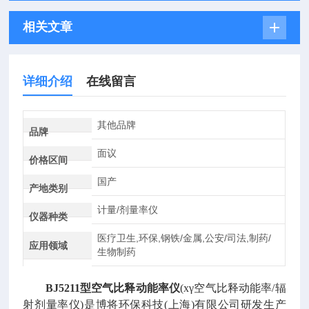
相关文章
详细介绍
在线留言
其他品牌
品牌
面议
价格区间
国产
产地类别
计量/剂量率仪
仪器种类
医疗卫生,环保,钢铁/金属,公安/司法,制药/
应用领域
生物制药
BJ5211型空气比释动能率仪
(xγ空气比释动能率/辐
射剂量率仪)是博将环保科技(上海)有限公司研发生产