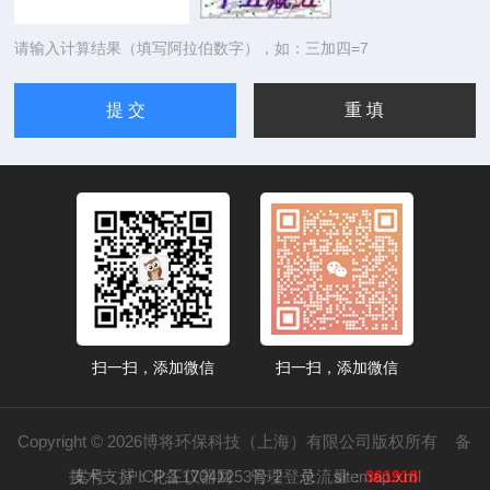
请输入计算结果（填写阿拉伯数字），如：三加四=7
扫一扫，添加微信
扫一扫，添加微信
Copyright © 2026博将环保科技（上海）有限公司版权所有
备
技术支持：
案号：沪ICP备17041253号-2
化工仪器网
管理登录
总流量：
sitemap.xml
361918