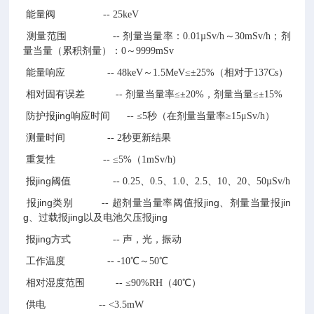
能量阀 -- 25keV
测量范围 -- 剂量当量率：0.01µSv/h～30mSv/h；剂
量当量（累积剂量）：0～9999mSv
能量响应 -- 48keV～1.5MeV≤±25%（相对于137Cs）
相对固有误差 -- 剂量当量率≤±20%，剂量当量≤±15%
报jing
防护
响应时间 -- ≤5秒（在剂量当量率≥15μSv/h）
测量时间 --
2秒更新结果
重复性 -- ≤5%（1mSv/h)
jing
报
阈值 --
0.25、0.5、1.0、2.5、10、20、50µSv/h
jing
报jing
报jin
报
类别 -- 超剂量当量率阈值
、剂量当量
g
报jing
报jing
、过载
以及电池欠压
报jing
方式 -- 声，光，振动
工作温度 --
-10℃～50℃
相对湿度范围 -- ≤90%RH（40℃）
供电 --
<3.5mW