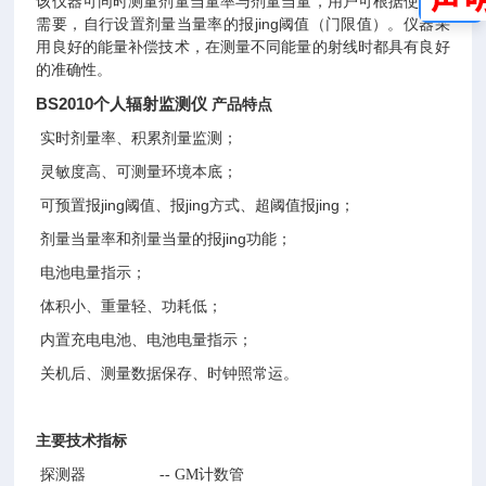
该仪器可同时测量剂量当量率与剂量当量，用户可根据使用的
报jing
需要，自行设置剂量当量率的
阈值（门限值）。
仪器采
用良好的能量补偿技术，在测量不同能量的射线时都具有良好
的准确性。
BS2010个人辐射监测仪
产品特点
实时剂量率、积累剂量监测；
灵敏度高、可测量环境本底；
报jing
报jing
报jing
可预置
阈值、
方式、超阈值
；
报jing
剂量当量率和剂量当量的
功能；
电池电量指示；
体积小、重量轻、功耗低；
内置充电电池、电池电量指示；
关机后、测量数据保存、时钟照常运。
主要技术指标
探测器 -- GM计数管