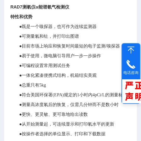
RAD7测氡仪
α能谱氡气检测仪
特性和优势
●既是一个嗅探器，也可作为连续监测器
●可测量氡和钍，并打印出图谱
●目前市场上响应和恢复时间最短的电子监测/嗅探器
●易于使用，微电脑引导用户一步一步操作
●可编程设置常用测试任务
电话咨询
●一体化紧凑便携式结构，机箱结实美观
●总重只有5kg
●符合美国环保署(EPA)规定的1小时内4pCi/L的测量标准
●测量高浓度氡后的恢复，仅需几分钟而不是数小时
●更快、更灵敏、更可靠地给出读数
●从开始测量起，可连续显示和打印氡水平的更新
●按操作者选择的单位显示、打印和下载数据