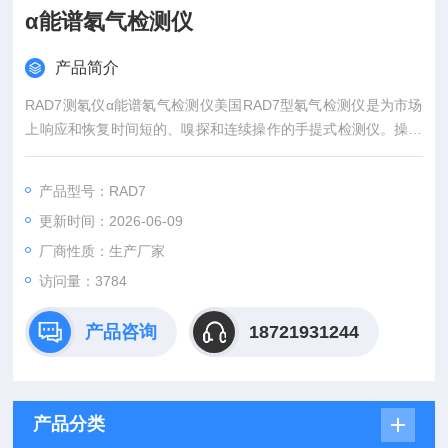
α能谱氡气检测仪
产品简介
RAD7测氡仪α能谱氡气检测仪美国RAD7型氡气检测仪是为市场
上响应和恢复时间短的、嗅探和连续操作的手提式检测仪。操作
简单，按微电脑的提示进行，以频谱曲线的形式显示所测的氡气
及钍射气浓度，并可用红外打印机输出数据。已获得国家计量器
产品型号：RAD7
具型式批准证书。
更新时间：2026-06-09
厂商性质：生产厂家
访问量：3784
产品咨询
18721931244
产品分类