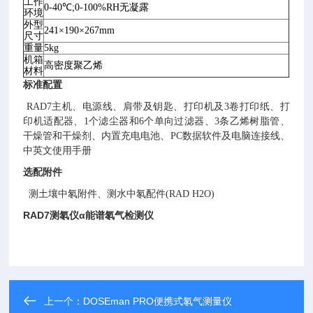
工作
0-40℃;0-100%RH无凝露
环境
外型
241×190×267mm
尺寸
重量
5kg
机箱
高密度聚乙烯
材料
标准配置
RAD7主机、电源线、肩带及钥匙、打印机及3卷打印纸、打
印机适配器、1个滤尘器和6个单向过滤器、3条乙烯树脂管、
干燥管和干燥剂、内置充电电池、PC数据软件及电脑连接线、
中英文使用手册
选配附件
测土壤中氡附件、测水中氡配件(RAD H2O)
RAD7测氡仪
α能谱氡气检测仪
上一个：
DOSEman PRO便携式氡气测量仪