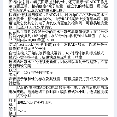
图谱
α发射脉冲幅度图谱鉴别氡/钍，还可显示出RAD7工作是
读出
否正常。精确确定α粒子能量，建立氡的特征图，用以鉴
功能
别氡和钍及其它同位素的α粒子
快速
在连续监测模式，RAD7以1小时内4pCi/L的EPA规定水平
低浓
测量，标准偏差为2%。由于RAD7实际上没有氡本底，因
度读
此它比其它的电子测氡仪有更低的检测阈，可容易地测量
数
低至0.1pCi/L水平的氡
从半衰期为3.05分钟的高水平氡气暴露值恢复：在12分钟
恢复
内恢复到<10%峰值，在30分钟内恢复到<1%峰值，在1小
时间
时内从20,000降至1pCi/L
防误
"Test Lock"(检测闭锁)命令可对RAD7加密，以避免任何
操作
有意或无意的干预;
自动
该模式开始以嗅探模式运行，3小时后转换到标准模式，
模式
不需等待平衡，提供快速响应和统计精度
连续
给出氡水平的连续更新值，因此可以看到全程趋势，不需
更新
预设间隔
LCD
2行×16个字符数字显示
显示
声音
提示氡和钍的存在及其强度，可根据需要打开或关闭此功
计数
能
5Ah 6V电池或AC/DC电源转换器供电，通电后电池自动
电源
充电。电池连续工作时间：嗅探模式24小时，连续监测模
式72小时
打印
HP82240B 红外打印机
机
通讯
RS232
接口