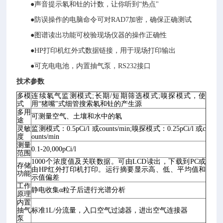
●声音提示氡和钍的计数，让你听到“热点"
●防误操作的电脑命令可对RAD7加密，确保正确测试
●图谱读出功能可校验现场仪器的操作正确性
●HP打印机红外式数据链接，用于现场打印输出
●可充电电池，内置抽气泵，RS232接口
技术参数
多模
连续氡气监测模式;长期/短期筛选模式;嗅探模式，使
式
用“猪嘴"式细管搜索氡和钍的产生源
多用
可测量空气、土壤和水中的氡
途
灵敏
监测模式：0.5pCi/l 或counts/min;嗅探模式：0.25pCi/l 或c
度
ounts/min
测量
0.1-20,000pCi/l
范围
1000个浓度值及关联数据。可由LCD读出，下载到PC或
存储
由HP红外打印机打印。运行摘要显示高、低、平均值和
功能
示值偏差
工作
静电收集α粒子后进行光谱分析
原理
内置
抽气
标准1L/分流量，入口空气过滤器，进出空气连接器
泵