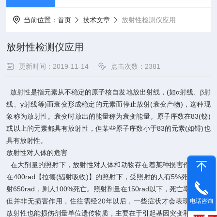
当前位置：
首页
技术文章
放射性检测仪应用
放射性检测仪应用
更新时间：2019-11-14
点击次数：2381
放射性是指元素从不稳定的原子核自发地放出射线，(如α射线、β射
线、γ射线等)而衰变形成稳定的元素而停止放射(衰变产物)，这种现
象称为放射性。衰变时放出的能量称为衰变能量。原子序数在83(铋)
或以上的元素都具有放射性，但某些原子序数小于83的元素(如锝)也
具有放射性。
放射性对人体的危害
在大剂量的照射下，放射性对人体和动物存在着某种损害作用。如
在400rad【拉德(辐射吸收)】的照射下，受照射的人有5%死亡;若照
射650rad，则人100%死亡。照射剂量在150rad以下，死亡率为零，
但并非无损害作用，住往需经20年以后，一些症状才会表现出来。
电话咨询
放射性也能损伤剂量单位遗传物质，主要在于引起基因突变和染色体