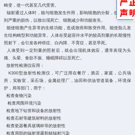
畸变，使一代甚至几代受害。
辐射通过人体时，能与细胞发生作用，影响细胞的分裂，使细胞受
到严重的损伤，以致出现死亡、细胞减少和功能丧失。
能使细胞产生异常的生殖功能，造成致癌和致突作用。能使胎儿发
生结构畸型和功能异常。人体在受超容许水平的较高剂量的长期慢性
照射下，会引发各种癌症、白内障、不育症，甚至早死。
人体受到一定剂量的照射后，就会出现机体效应，通常表现为头
痛、头晕、食欲不振、睡眠障碍以至死亡。
放射性检测仪应用：
K300型放射性检测仪，可广泛用在餐厅，酒店，家庭，公共场
所，实验室，采石场，金属处理厂，油田和供油管道装备，环境保
护，局等部门，用于：
检查食物污染
检查周围环境污染
检查地下钻管和设备的放射性
检查石材等建筑材料的放射性
检查瓷器餐具玻璃杯等的放射性
检查局部的辐射泄露和核辐射污染