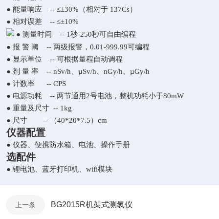
● 能量响应 -- ≤±30%（相对于 137Cs）
● 相对误差 -- ≤±10%
● 测量时间 -- 1秒-250秒可自由编程
● 报 警 阈 -- 两级报警，0.01-999.99可编程
● 显示单位 -- 可根据量程自动调程
● 剂 量 率 -- nSv/h、µSv/h、nGy/h、µGy/h
● 计数率 -- CPS
● 电源功耗 -- 两节通用2号电池，整机功耗小于80mW
● 重量及尺寸 -- 1kg
● 尺寸 -- （40*20*7.5）cm
仪器配置
● 仪器、便携防水箱、电池、操作手册
选配件
● 锂电池、蓝牙打印机、wifi模块
BG2015R机架式测氡仪
上一条