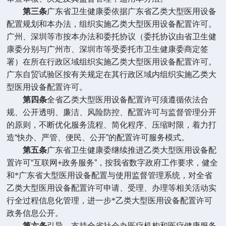
第三条
广东省卫生健康委依据广东省乙类大型医用设备
配置规划和本办法，组织实施乙类大型医用设备配置许可。
广州、深圳等市按本办法和委托协议（委托协议由省卫生健
康委分别与广州市、深圳市等受委托市卫生健康委商定签
署）在所在行政区域组织实施乙类大型医用设备配置许可。
广东自贸试验区按有关规定在其行政区域内组织实施乙类大
型医用设备配置许可。
第四条
全省乙类大型医用设备配置许可须遵循依法合
规、公开透明、廉洁、风险防控、配置许可与监督管理分开
的原则，不断优化服务流程、简化程序、压缩时限，着力打
造
“
快办、严管、便民、公开
”
的配置许可服务模式。
第五条
广东省卫生健康委继续推进乙类大型医用设备配
置许可
“
互联网
+
政务服务
”
，按我省数字政府工作要求，健全
和*广东省大型医用设备配置与使用监督管理系统，对全省
乙类大型医用设备配置许可申请、受理、办理等相关活动实
行全过程信息化管理，进一步*乙类大型医用设备配置许可
政务信息公开。
第六条
引导、支持全省社会办医疗机构和医疗健康服务