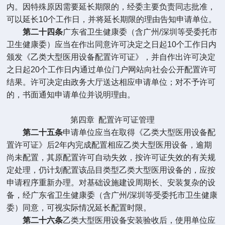
内。因特殊原因需要延长期限的，经委主要负责同志批准，
可以延长
10
个工作日，并将延长期限的理由告知申请单位。
第二十四条
广东省卫生健康委（含广州
/
深圳等受委托市
卫生健康委）应当在作出同意许可决定之日起
10
个工作日内
颁发《乙类大型医用设备配置许可证》，并自作出许可决定
之日起
20
个工作日内通过单位门户网站向社会公开配置许可
结果。许可决定由政务大厅送达相应申请单位；对不予许可
的，书面通知申请单位并说明理由。
第四章
配置许可证管理
第二十五条
申请单位应当在取得《乙类大型医用设备配
置许可证》后
2
年内完成配置相应乙类大型医用设备，逾期
尚未配置，其原配置许可自动失效，按许可证失效的有关规
定处理，仍计划配置该品目类型乙类大型医用设备的，应按
申请程序重新办理。对基础设施建设周期长、安装复杂的设
备，经广东省卫生健康委（含广州
/
深圳等受委托市卫生健康
委）同意，可视实际情况延长配置时限。
第二十六条
乙类大型医用设备安装验收后，使用单位应