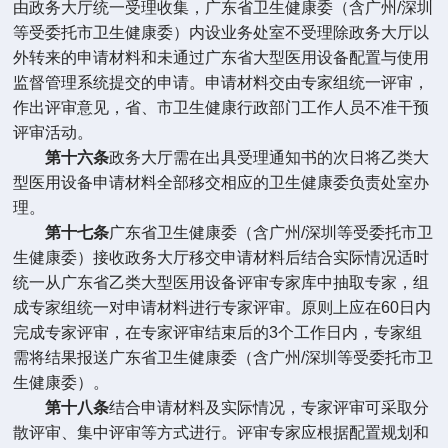
由政务大厅统一受理收集，广东省卫生健康委（含广州
/
深圳
等受委托市卫生健康委）内设业务处室不受理除政务大厅以
外转来的申请材料和未通过广东省大型医用设备配置与使用
监督管理系统提交的申请。申请材料交由专家组统一评审，
作出评审意见，省、市卫生健康行政部门工作人员不准干预
评审活动。
第十六条
政务大厅需在出具受理通知书的次日将乙类大
型医用设备申请材料全部移交相应的卫生健康委负责处室办
理。
第十七条
广东省卫生健康委（含广州
/
深圳等受委托市卫
生健康委）接收政务大厅移交申请材料后结合实际情况适时
统一从广东省乙类大型医用设备评审专家库中抽取专家，组
成专家组统一对申请材料进行专家评审。原则上应在
60
日内
完成专家评审，在专家评审结束后的
3
个工作日内，专家组
需将结果报送广东省卫生健康委（含广州
/
深圳等受委托市卫
生健康委）。
第十八条
结合申请材料及实际情况，专家评审可采取分
散评审、集中评审等方式进行。评审专家应根据配置规划和