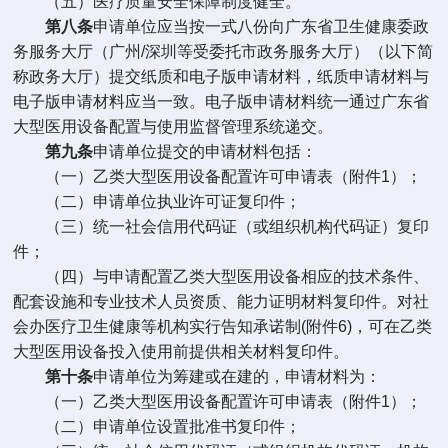
（五）医疗质量安全保障制度健全。
第八条
申请单位应当按一式八份向广东省卫生健康委政
务服务大厅（广州
/
深圳等受委托市政务服务大厅）（以下简
称政务大厅）提交纸质和电子版申请材料，纸质申请材料与
电子版申请材料应当一致。电子版申请材料统一通过广东省
大型医用设备配置与使用监督管理系统递交。
第九条
申请单位提交的申请材料包括：
（一）乙类大型医用设备配置许可申请表（附件
1
）；
（二）申请单位执业许可证复印件；
（三）统一社会信用代码证（或组织机构代码证）复印
件；
（四）与申请配置乙类大型医用设备相应的技术条件、
配套设施和专业技术人员资质、能力证明材料复印件。对社
会办医疗卫生健康等机构实行告知承诺制
(
附件
6)
，可在乙类
大型医用设备投入使用前提供相关材料复印件。
第十条
申请单位为筹建或在建的，申请材料为：
（一）乙类大型医用设备配置许可申请表（附件
1
）；
（二）申请单位设置批准书复印件；