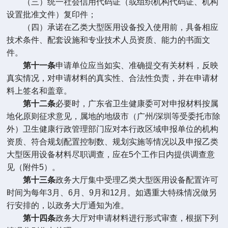
（三）统一社会信用代码证（或组织机构代码证、机构
设置批准文件）复印件；
（四）承诺在乙类大型医用设备投入使用前，具备相应
技术条件、配套设施和专业技术人员资质、能力的书面文
件。
第十一条
申请单位应当如实、准确提交有关材料，反映
真实情况，对申请材料的真实性、合法性负责，并在申请材
料上签名和盖章。
第十二条
必要时，广东省卫生健康委可对申报材料按属
地化原则征求意见，属地的地级市（广州
/
深圳等受委托市除
外）卫生健康行政管理部门应对本行政区域申报单位的机构
资质、符合规划配置控制数、规划实施等情况以及申报乙类
大型医用设备材料尽职调查，应在
5
个工作日内提供调查意
见（附件
5
）。
第十三条
政务大厅集中受理乙类大型医用设备配置许可
时间为每年
3
月、
6
月、
9
月和
12
月。如遇重大特殊情况做另
行安排的，以政务大厅通知为准。
第十四条
政务大厅对申请材料进行形式审查，根据下列