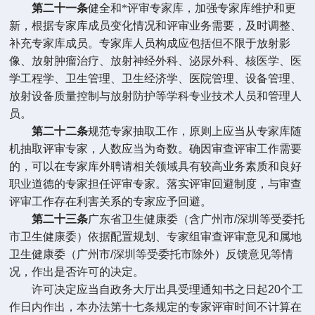
第二十一条
健全和*评审专家库，加强专家库维护和更
新，根据专家库成员变化情况和评审业务需要，及时调整、
补充专家库成员。专家库人员构成应包括但不限于放射影
像、放射肿瘤治疗、放射神经外科、泌尿外科、核医学、医
学工程学、卫生管理、卫生经济学、医院管理、设备管理、
放射设备质量控制与放射防护等学科专业技术人员和管理人
员。
第二十二条
规范专家抽取工作，原则上应当从专家库随
机抽取评审专家，人数应当为奇数。确因审查评审工作需要
的，可以在专家库外聘请相关领域具有较高业务素质和良好
职业道德的专家担任评审专家。落实评审回避制度，与审查
评审工作存在利害关系的专家应予回避。
第二十三条
广东省卫生健康委（含广州市
/
深圳等受委托
市卫生健康委）依据配置规划、专家组审查评审意见和属地
卫生健康委（广州市
/
深圳等受委托市除外）反馈意见等情
况，作出是否许可的决定。
许可决定应当自政务大厅出具受理通知书之日起
20
个工
作日内作出，本办法第十七条规定的专家评审时间不计算在