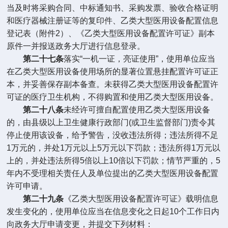
当及时将采购合同、中标通知书、采购发票、验收合格证明
和医疗器械注册证等的复印件、乙类大型医用设备配置信息
登记表（附件
2
）、《乙类大型医用设备配置许可证》副本
原件一并报送政务大厅进行信息登录。
第二十七条
落实
“
一机一证，亮证使用
”
，使用单位应当
在乙类大型医用设备使用场所的显著位置悬挂配置许可证正
本，并妥善保存副本备查。未获得乙类大型医用设备配置许
可证的医疗卫生机构，不得购置和使用乙类大型医用设备。
第二十八条
未经许可擅自配置使用乙类大型医用设备
的，由县级以上卫生健康行政部门
(
或卫生监督部门
)
责令其
停止使用该设备，给予警告，没收违法所得；违法所得不足
1
万元的，并处
1
万元以上
5
万元以下罚款；违法所得
1
万元以
上的，并处违法所得
5
倍以上
10
倍以下罚款；情节严重的，
5
年内不受理相关责任人及单位提出的乙类大型医用设备配置
许可申请。
第二十九条
《乙类大型医用设备配置许可证》载明信息
发生变化的，使用单位应当在信息变化之日起
10
个工作日内
向政务大厅申请变更，并提交下列材料：