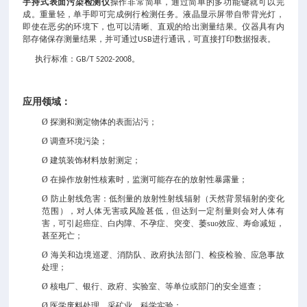
手持式表面污染检测仪
操作非常简单，通过简单的多功能键就可以完
成。重量轻，单手即可完成例行检测任务。液晶显示屏带自带背光灯，
即使在恶劣的环境下，也可以清晰、直观的给出测量结果。仪器具有内
部存储保存测量结果，并可通过
进行通讯，可直接打印数据报表。
USB
执行标准：
。
GB/T 5202-2008
应用领域
：
Ø
探测和测定物体的表面沾污；
Ø
调查环境污染；
Ø
建筑装饰材料放射测定；
Ø
在操作放射性核素时，监测可能存在的放射性暴露量；
Ø
防止射线危害：低剂量的放射性射线辐射（天然背景辐射的变化
范围），对人体无害或风险甚低，但达到一定剂量则会对人体有
害，可引起癌症、白内障、不孕症、突变、萎suo效应、寿命减短，
甚至死亡；
Ø
海关和边境巡逻、消防队、政府执法部门、检疫检验、应急事故
处理；
Ø
核电厂、银行、政府、实验室、等单位或部门的安全巡查；
Ø
医学废料处理、采矿业、科学实验；