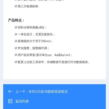
Ø
第三方检测机构
产品特点：
Ø
同时分辨和测量
α和β；
Ø
一体化设计，无需交换探头；
Ø
探测面积大于等于200
；
cm2
Ø
声光报警，报警阈可调；
Ø
用户友好界面
显示单位
、
或
；
,
cps
Bq
Bq/cm2
Ø
配置上位机工具软件，存储数据可直接打印为数据报表。
上一个：
BJ5215多功能射线巡检仪
返回列表