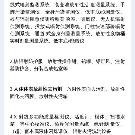
线式辐射监测系统、衰变池放射性活
度测量系统、手
脚污染监测仪、全身污染监测仪、低本底αβ测量仪、
核与辐射应急侦测移动实
验室、测氡仪、无人机辐射
侦测系统、投放式辐射侦测系统、门柱快速部署辐射
侦测系统、通道
式全身剂量测量系统、放射性废物桶
实时剂量测量系统、低本底γ能谱仪
2.核辐射防护服、放射性操作钳、铅罐、铅屏风、注射
器防护套、分装合成热室等
3.
人体体表放射性去污剂
、放射性表面去污剂、放射性
固化去污膜、放射性去污箱
4.X 射线多功能质量检测仪、活度计、模体、扫描水
箱、等中心校准仪、热释光测量系统、氡钍测
量仪、
（超）低本底液体闪烁谱仪、辐射去污洗消设备