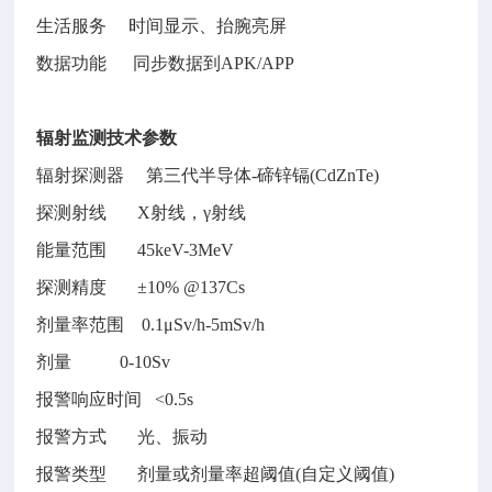
生活服务
时间显示、抬腕亮屏
数据功能
同步数据到
APK/APP
辐射监测技术参数
辐射探测器
第三代半导体
-碲锌镉(CdZnTe)
探测射线
X射线，γ射线
能量范围
45keV-3MeV
探测精度
±10% @137Cs
剂量率范围
0.1μSv/h-5mSv/h
剂量
0-10Sv
报警响应时间
<0.5s
报警方式
光、振动
报警类型
剂量或剂量率超阈值
(自定义阈值)