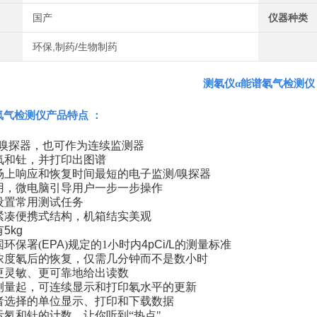
国产
仪器种类
环保,制药/生物制药
测氡仪α能谱氡气检测仪
氡气检测仪
产品特点
：
嗅探器，也可作为连续监测器
氡和钍，并打印出图谱
场上响应和恢复时间最短的电子监测
/
嗅探器
用，微电脑引导用户一步一步操作
设置常用测试任务
紧凑便携式结构，机箱结实美观
有
5kg
国环保署
(
EPA
)
规定的
1
小时内
4pCi/L
的测量标准
浓度氡后的恢复，仅需几分钟而不是数小时
更灵敏、更可靠地给出读数
测量起，可连续显示和打印氡水平的更新
者选择的单位显示、打印和下载数据
示氡和钍的计数，让你听到“热点"