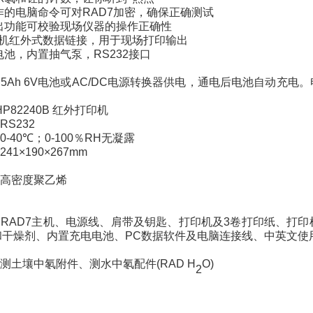
作的电脑命令可对
RAD7
加密，确保正确测试
出功能可校验现场仪器的操作正确性
机红外式数据链接，用于现场打印输出
电池，内置抽气泵，
RS232
接口
5Ah 6V
电池或
AC/DC
电源转换器供电，通电后电池自动充电。
HP82240B
红外打印机
RS232
0-40
℃
；
0-100
％
RH
无凝露
241×190×267mm
高密度聚乙烯
RAD7
主机、电源线、肩带及钥匙、打印机及
3
卷打印纸、打印
和干燥剂、内置充电电池、
PC
数据软件及电脑连接线、中英文使
测土壤中氡附件、测水中氡配件
(RAD H
O)
2