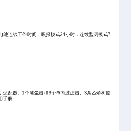
电池连续工作时间：嗅探模式
24
小时，连续监测模式
7
机适配器、
1
个滤尘器和
6
个单向过滤器、
3
条乙烯树脂
用手册