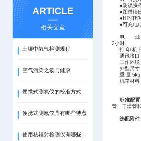
●防误操
ARTICLE
●图谱读
●
HP
打印
●可充电
相关文章
电 源
2
小时
土壤中氡气检测规程
打
印
机
通讯接口
工作环境
外型尺寸
空气污染之氡与健康
重
量
5kg
机箱材料
便携式测氡仪的校准方式
标准配置
管、干燥管
便携式测氡仪具有哪些特点
选配附件
使用核辐射检测仪有哪些细节要注意