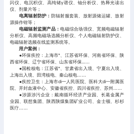
闪仪、电沉积仪、高纯锗γ谱仪、铀分析仪、热释光读出
仪、剂量片等；
电离辐射防护：
防辐射服套装、放射源储运罐、放射
源操作钳等；
电磁辐射监测产品：
电磁综合场强仪、宽频电磁辐射
分析仪、高频电磁场选频分析仪、个人电磁辐射防护仪、
电磁辐射选频在线监测系统等。
用户案例：
●环保疾控：上海市*、江苏省环保、河南省环保、陕
西省环保、辽宁省环保、山东省环保...…
●国检核电：江苏省*、甘肃省出入境、宁夏出入境、
上海出入境、田湾核电、秦山核电……
●疾控卫生：上海市di一人民医院、医科大di一附属医
院、开封血液中心、安徽省疾控、四川省疾控、苏州……
●涉源涉污企业：戴南循环经济产业园、长葛金属产
业园、联想集团、陕西陕煤集团矿业公司、金士顿、杉杉
医疗……