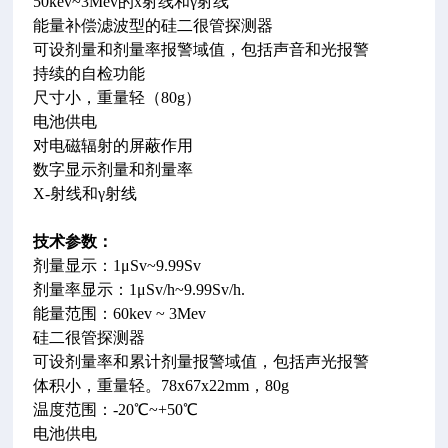
50kev~3Mev的x射线和γ射线
能量补偿滤波型的硅二很管探测器
可设剂量和剂量率报警域值，包括声音和光报警
持续的自检功能
尺寸小，重量轻（80g）
电池供电
对电磁辐射的屏蔽作用
数字显示剂量和剂量率
X-射线和γ射线
技术参数：
剂量显示：1μSv~9.99Sv
剂量率显示：1μSv/h~9.99Sv/h.
能量范围：60kev ~ 3Mev
硅二很管探测器
可设剂量率和累计剂量报警域值，包括声光报警
体积小，重量轻。78x67x22mm，80g
温度范围：-20℃~+50℃
电池供电