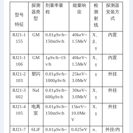
探测
剂量率量
能量响
检
探测器
器类
程
应
测
安装方
型号
型
射
式
特征
线
RJ21-1
GM
0.01
μ
Sv/h~
40keV~
X
、
内置
155
150mSv/h
1.5MeV
β、
γ
RJ21-1
GM
1
μ
Sv/h~1S
40keV~
X
、
内置
106
v/h
1.5MeV
γ
RJ21-2
塑闪
0.01
μ
Sv/h~
25keV~
γ
外挂
103
1000
μ
Sv/h
3.0MeV
RJ21-3
NaI
0.01
μ
Sv/h~
30keV~
X
、
外挂
602
600
μ
Sv/h
3.0MeV
γ
RJ21-4
电离
0.01
μ
Sv/h~
15keV~
X
、
外挂
105
室
150mSv/h
10.0Me
γ
V
RJ21-7
6LiF
0.01
μ
Sv/h~
0.025eV
n
、
外挂
/
内