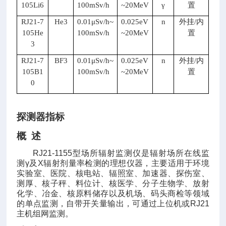
105Li6
100mSv/h
~20MeV
γ
置
RJ21-7
He3
0.01
μ
Sv/h~
0.025eV
n
外挂
/
内
105He
100mSv/h
~20MeV
置
3
RJ21-7
BF3
0.01
μ
Sv/h~
0.025eV
n
外挂
/
内
105B1
100mSv/h
~20MeV
置
0
探测器指标
概
述
RJ21-1155
型场所辐射监测仪是辐射场所在线监
测
γ
及
X
辐射剂量率检测的理想仪器，主要适用于环境
实验室、医院、核电站、辐照室、加速器、探伤室、
测厚、核子秤、料位计、核医学、分子生物学、放射
化学、冶金、核原料储存以及机场、码头商检等领域
的
单点监测
，自带开关量输出，可通过上位机或
RJ21
主机组网监测。