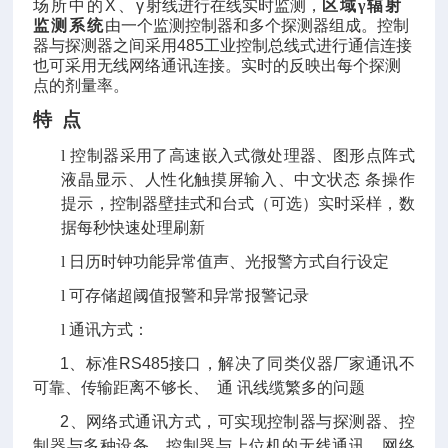
场所中的
X
、
γ
射线进行在线实时监测，
区域
γ
辐射
监测系统
由一个监测控制器和多个探测器组成。控制
器与探测器之间采用
485
工业控制总线式进行通信连接
也可采用无线网络通讯连接。实时的反映出每个探测
点的剂量率。
特
点
l
控制器采用了高速嵌入式微处理器、图形点阵式
液晶显示、人性化触摸屏输入、中文状态
条操作
提示，控制器壁挂式和台式（可选）实时采样，数
据每秒快速处理刷新
l
日历时钟功能异常值声、光报警方式自行设定
l
可存储超阈值报警和异常报警记录
l
通讯方式：
1
、标准
RS485
接口，解决了同类仪器厂家通讯不
可靠、传输距离不够长、
通
讯线缆繁多的问题
2
、网络式通讯方式，可实现控制器与探测器、控
制器与多种设备、控制器与上位机的无线通讯，网络