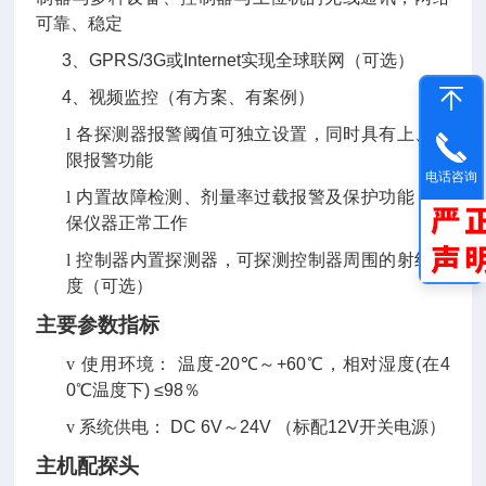
可靠、稳定
3
、
GPRS/3G
或
Internet
实现全球联网（可选）
4
、视频监控（有方案、有案例）
l
各探测器报警阈值可独立设置，同时具有上、下
限报警功能
电话咨询
l
内置故障检测、剂量率过载报警及保护功能，确
保仪器正常工作
l
控制器内置探测器，可探测控制器周围的射线强
度（可选）
主要参数指标
v
使用环境：
温度
-20
℃～
+60
℃，相对湿度
(
在
4
0
℃温度下
) ≤98
％
v
系统供电：
DC 6V
～
24V
（标配
12V
开关电源）
主机配探头