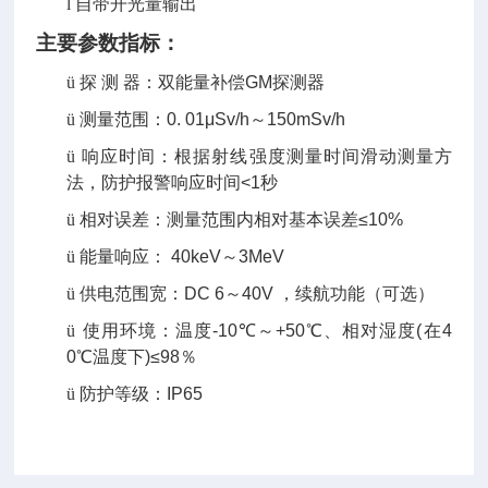
l
自带开光量输出
主要参数指标：
ü
探
测
器：双能量补偿
GM
探测器
ü
测量范围：
0. 01μSv/h
～
150mSv/h
ü
响应时间：根据射线强度测量时间滑动测量方
法，防护报警响应时间
<1
秒
ü
相对误差：测量范围内相对基本误差
≤10%
ü
能量响应：
40keV
～
3MeV
ü
供电范围宽：
DC 6
～
40V
，续航功能（可选）
ü
使用环境：温度
-10
℃
～
+50
℃
、相对湿度
(
在
4
0
℃
温度下
)≤98
％
ü
防护等级：
IP65