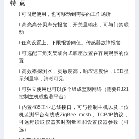
特
点
l
可固定使用，也可移动到需要的工作场所
l
高亮高分贝声光报警，开关量输出，可与门禁联
动
l
任意设置上、下限报警阈值。传感器故障报警
l
可选配三角支架或台式底座放置在容易观察的位
置
l
高效率探测器，灵敏度高，响应速度快，
LED
显
示剂量率，清晰可见
l
可独立使用也可以多个组成监测网络（需要
RJ21
控制主机或监测平台）
l
内置
485
工业总线接口，可与控制主机以及上位
机监测平台有线或
ZigBee
mesh
、
TCP/IP
协议，
可远程读取仪器实时剂量率和设置仪器参数（可
选）