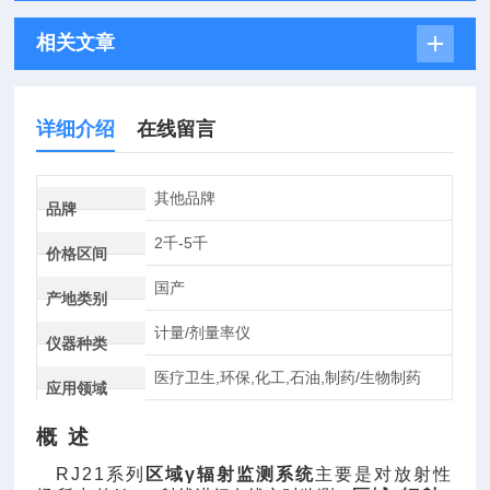
相关文章
详细介绍
在线留言
其他品牌
品牌
2千-5千
价格区间
国产
产地类别
计量/剂量率仪
仪器种类
医疗卫生,环保,化工,石油,制药/生物制药
应用领域
概
述
RJ21
系列
区域
γ
辐射监测系统
主要是对放射性