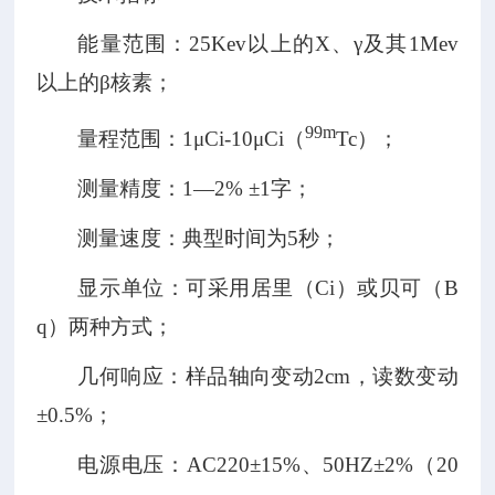
能量范围：
25Kev
以上的
X
、γ及其
1Mev
以上的β核素；
99m
量程范围：
1
μ
Ci-10
μ
Ci
（
Tc
）；
测量精度：
1
—
2%
±
1
字；
测量速度：典型时间为
5
秒；
显示单位：可采用居里（
Ci
）或贝可（
B
q
）两种方式；
几何响应：样品轴向变动
2cm
，读数变动
±
0.5%
；
电源电压：
AC220
±
15%
、
50HZ
±
2%
（
20