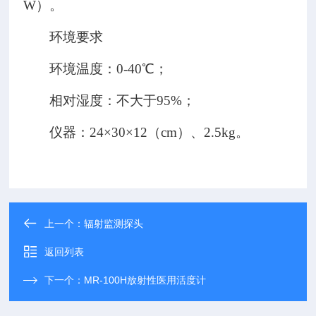
W
）。
环境要求
环境温度：
0-40
℃；
相对湿度：不大于
95%
；
仪器：
24
×
30
×
12
（
cm
）、
2.5kg
。
上一个：
辐射监测探头
返回列表
下一个：
MR-100H放射性医用活度计