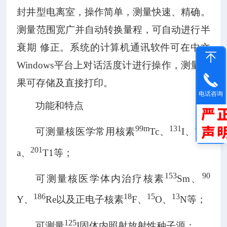
封井型电离室，操作简单，测量快速、精确。
测量范围宽广并自动转换量程，可自动进行半
衰期
修正。系统的计算机通讯软件可在中文
Windows
平台上对话活度计进行操作，测量结
果可存储及直接打印。
电话咨询
功能和特点
99m
131
67
可测量核医学常用核素
Tc
、
I
、
G
201
a
、
T1
等；
153
90
可测量核医学体内治疗核素
Sm
、
186
18
15
13
Y
、
Re
以及正电子核素
F
、
O
、
N
等；
125
可测量
I
固体内照射放射性种子源；