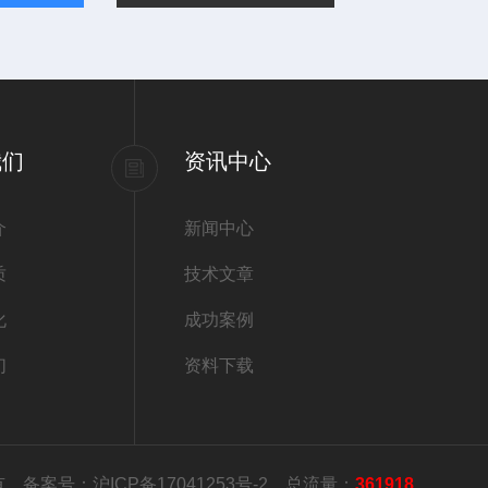
我们
资讯中心
介
新闻中心
质
技术文章
化
成功案例
们
资料下载
所有
备案号：沪ICP备17041253号-2
总流量：
361918