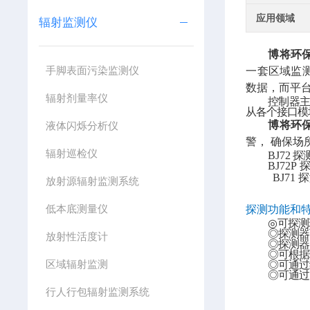
应用领域
辐射监测仪
博将环保
手脚表面污染监测仪
一套区域监
数据，而平
辐射剂量率仪
控制器主
从各个接口模
博将环保
液体闪烁分析仪
警，
确保场
辐射巡检仪
BJ72
探
BJ72P
BJ71
探
放射源辐射监测系统
低本底测量仪
探测功能和
◎
可探测
◎探测器
放射性活度计
◎探测器
◎可根据
区域辐射监测
◎可通过
◎可通过
行人行包辐射监测系统