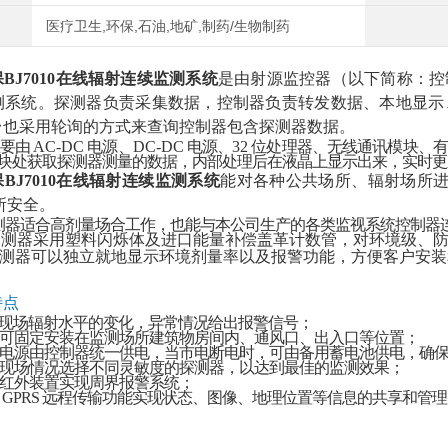
医疗卫生,环保,石油,地矿,制药/生物制药
BJ7010在线辐射连续监测系统
是由
射源监控器（以下简称：控
测系统。探测器负责采集数据，控制器负责转发数据、本地显示
台也采用轮询的方式来查询控制器包含探测器数据。
要由
AC-DC
电源、
DC-DC
电源、
32
位处理器、无线通讯模块、有
块处获取探测器测量的数据，内部处理后在液晶上显示出来，实时更
BJ7010在线辐射连续监测系统
能对各种公共场所、辐射场所
所安全。
测器适合高剂量场合工作，也能与本公司生产的各类监视系统控制器
探测器采用塑料闪烁体及进口能量补偿盖革计数管，对环境级、
测器可以独立就地显示环境剂量率以及报警功能，方便客户安装
特点
现场辐射水平的变化，异常情况给出报警信号；
可固定安装在监测场所建筑物房间内、通风口、出入口等位置；
电源由控制器统一供电，当市电断电时，可由备用蓄电池供电，确
现场情况选择不同灵敏度的探测器，以达到最佳的监测效果；
红外装置实现周界报警系统；
 GPRS 远程传输功能实现状态、图像、地理位置等信息的共享和管