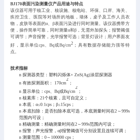
BJ170表面污染测量仪
产品用途与特点
该仪器可用于核工业、核设施、核电站、环保、口岸、海关、
疾控卫生、医院等对场所的地板，墙体，桌子及工作人员衣
物，皮肤等表面的α、β表面污染进行同时测量。该仪器携带方
便，操作简单可靠，同时测量α和β，无需外加探头；报警阈值
可调节；声音报警，光学报警可选；背景灯设计；用户界面友
2
好，显示单位cps、Bq或Bq/cm
；具有数据存储能力强等特
点。
技术指标
n
探测器类型：塑料闪烁体+ ZnS(Ag)涂层探测器
2
n
有效探测面积：
170cm
；
2
n
显示单位：cps、Bq或Bq/cm
；
n
核素库：21个核素，且可自定义；
n
本底：α≤0.1cps；β≤15cps；
n
本底扣除：是否扣除本底可选，本底测量时间在2～999s
范围内可设；
n
精确测量：精确测量时间在2～999s范围内可设；
n
报警：声光报警，αβ报警阈值可分别设置且连续可调；
n
测量范围：0～100000 cps；