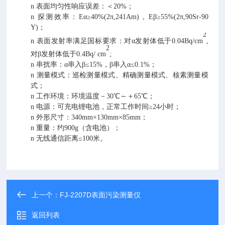
n
表面均匀性响应误差：＜20%；
n
探测效率：Eα≥40%(2π,241Am)，Eβ≥55%(2π,90Sr-90
Y)；
2
n
表面发射率满足国标要求：对α发射体低于0.04Bq/cm
,
2
对β发射体低于0.4Bq/ cm
;
n
串扰率：α串入β≤15%，β串入α≤0.1%；
n
测量模式：巡检测量模式、精确测量模式、核素测量模
式；
n
工作环境：环境温度－30℃～＋65℃；
n
电源：可充电锂电池，正常工作时间≥24小时；
n
外形尺寸：340mm×130mm×85mm；
n
重量：约900g（含电池）；
n
无线通信距离≤100米。
上一个：
FJ-2207D表面污染测量仪
返回列表