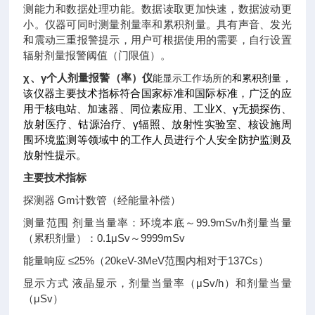
测能力和数据处理功能。数据读取更加快速，数据波动更
小。仪器可同时测量剂量率和累积剂量。具有声音、发光
和震动三重报警提示，用户可根据使用的需要，自行设置
辐射剂量报警阈值（门限值）。
χ、γ个人剂量报警（率）仪
能显示工作场所的
和累积剂量，
仪器主要技术指标符合国家标准和国际标准，广泛的应
该
用于核电站、加速器、同位素应用、工业X、γ无损探伤、
放射医疗、钴源治疗、γ辐照、放射性实验室、核设施周
围环境监测等领域中的工作人员进行个人安全防护监测及
放射性提示。
主要技术指标
探测器 Gm计数管（经能量补偿）
测量范围 剂量当量率：环境本底～99.9mSv/h剂量当量
（累积剂量）：0.1μSv～9999mSv
能量响应 ≤25%（20keV-3MeV范围内相对于137Cs）
显示方式 液晶显示，剂量当量率（μSv/h）和剂量当量
（μSv）