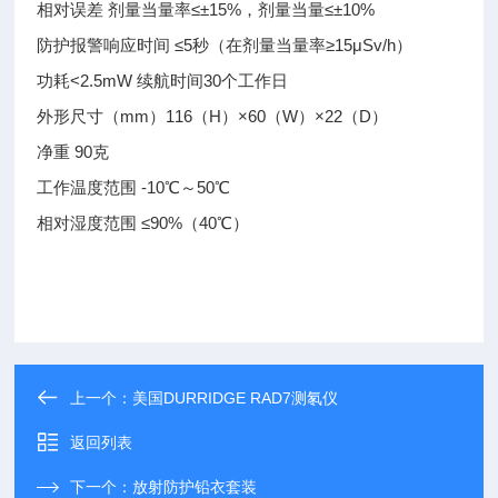
相对误差 剂量当量率≤±15%，剂量当量≤±10%
防护报警响应时间 ≤5秒（在剂量当量率≥15μSv/h）
功耗<2.5mW 续航时间30个工作日
外形尺寸（mm）116（H）×60（W）×22（D）
净重 90克
工作温度范围 -10℃～50℃
相对湿度范围 ≤90%（40℃）
上一个：
美国DURRIDGE RAD7测氡仪
返回列表
下一个：
放射防护铅衣套装