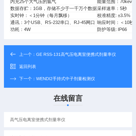
内充25个大气压的氩气 
能量范围：70kev～
数据存贮：1GB，存储不少于一千万个数据
采样速率：5秒 
实时钟：＜1分钟（每月飘移）
校准精度: ±3.5%
通讯：3个USB、RS-232串口、RJ-45网口
响应时间：＜10秒
功耗：4W
防护等级: IP66
上一个：
GE RSS-131高气压电离室便携式剂量率仪
返回列表
下一个：
WENDI2手持式中子剂量检测仪
在线留言