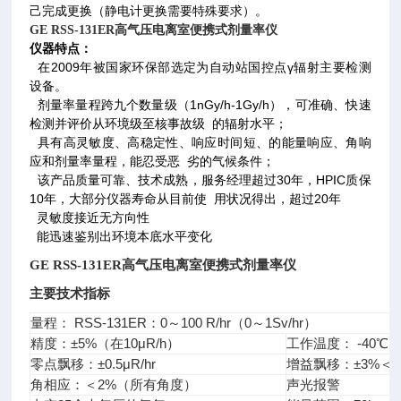
己完成更换（静电计更换需要特殊要求）。
GE RSS-131ER
高气压电离室便携式剂量率仪
仪器特点：
在2009年被国家环保部选定为自动站国控点γ辐射主要检测
设备。
剂量率量程跨九个数量级（1nGy/h-1Gy/h），可准确、快速
检测并评价从环境级至核事故级 的辐射水平；
具有高灵敏度、高稳定性、响应时间短、的能量响应、角响
应和剂量率量程，能忍受恶 劣的气候条件；
该产品质量可靠、技术成熟，服务经理超过30年，HPIC质保
10年，大部分仪器寿命从目前使 用状况得出，超过20年
灵敏度接近无方向性
能迅速鉴别出环境本底水平变化
GE RSS-131ER
高气压电离室便携式剂量率仪
主要技术指标
量程： RSS-131ER：0～100 R/hr（0～1Sv/hr）
精度：±5%（在10μR/h）
工作温度： -40℃～
零点飘移：±0.5μR/hr
增益飘移：±3%＜35μR
角相应：＜2%（所有角度）
声光报警