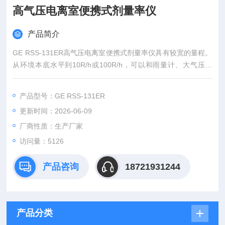
高气压电离室便携式剂量率仪
产品简介
GE RSS-131ER高气压电离室便携式剂量率仪具有较宽的量程。
从环境本底水平到10R/h或100R/h，可以和雨量计、大气压力
计、风速风向仪等气象设备共同组成整套设备使用。设备内部已
经内置了温度传感器。单机及网络均可使用。GE RSS-131 采用
产品型号：GE RSS-131ER
了模块设计。主板（控制部分）、静电计、高压球、电源等等均
更新时间：2026-06-09
可以由用户自己完成更换（静电计更换需要特殊要求）。
厂商性质：生产厂家
访问量：5126
产品咨询
18721931244
产品分类