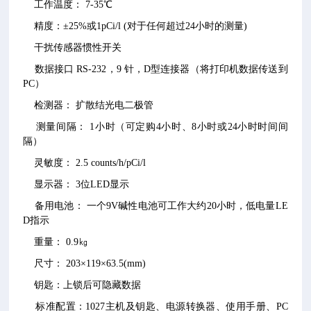
工作温度： 7-35℃
精度：±25%或1pCi/l (对于任何超过24小时的测量)
干扰传感器惯性开关
数据接口 RS-232，9 针，D型连接器（将打印机数据传送到
PC）
检测器： 扩散结光电二极管
测量间隔： 1小时（可定购4小时、8小时或24小时时间间
隔）
灵敏度： 2.5 counts/h/pCi/l
显示器： 3位LED显示
备用电池： 一个9V碱性电池可工作大约20小时，低电量LE
D指示
重量： 0.9㎏
尺寸： 203×119×63.5(mm)
钥匙：上锁后可隐藏数据
标准配置：1027主机及钥匙、电源转换器、使用手册、PC