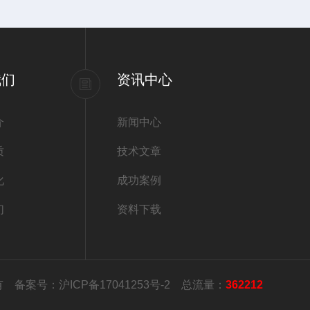
我们
资讯中心
介
新闻中心
质
技术文章
化
成功案例
们
资料下载
所有
备案号：沪ICP备17041253号-2
总流量：
362212