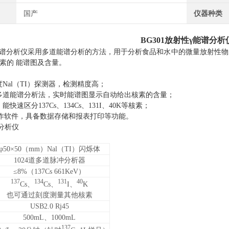
国产
仪器种类
BG301放射性γ能谱分析
能谱分析仪采用多道能谱分析的方法，用于分析食品和水中的微量放射性物质。
等核素的 能谱图及含量。
Nal（TI）探测器，检测精度高；
道多道能谱分析法，实时能谱图显示自动给出核素的含量；
快速区分137Cs、134Cs、131I、40K等核素；
操作软件，具备数据存储和报表打印等功能。
谱分析仪
φ50×50（mm）Nal（TI）闪烁体
1024道多道脉冲分析器
≤8%（137Cs 661KeV）
137
134
131
40
Cs、
Cs、
I、
K
也可通过刻度测量其他核素
USB2.0 Rj45
500mL、1000mL
137