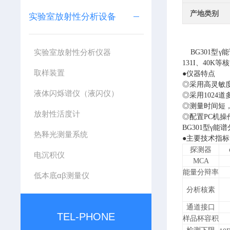
产地类别
实验室放射性分析设备
实验室放射性分析仪器
BG301型γ
131I、40K
取样装置
●仪器特点
◎采用高灵敏度
液体闪烁谱仪（液闪仪）
◎采用1024
◎测量时间短，能
放射性活度计
◎配置PC机
BG301型γ能
热释光测量系统
●主要技术指标
探测器
电沉积仪
MCA
能量分辩率
低本底αβ测量仪
分析核素
通道接口
TEL-PHONE
样品杯容积