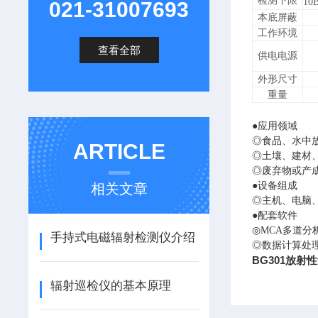
检测下限
10
021-31007693
本底屏蔽
工作环境
查看全部
供电电源
外形尺寸
重量
●应用领域
◎食品、水中
ARTICLE
◎土壤、建材
◎废弃物或产
●设备组成
相关文章
◎主机、电脑
●配套软件
◎MCA多道
手持式电磁辐射检测仪介绍
◎数据计算处
BG301放射
辐射巡检仪的基本原理