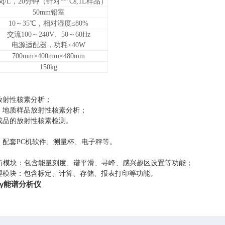
Bq/L，20分钟（针对
Cs,1L样品）
50mm铅室
10～35℃，相对湿度≤80%
交流100～240V、50～60Hz
电源适配器，功耗≤40W
700mm×400mm×480mm
150kg
放射性核素分析；
、地质样品放射性核素分析；
成品的放射性核素检测。
、配套PC机软件、测量杯、电子秤等。
分析模块：包含能量刻度、谱平滑、寻峰、感兴趣区设置等功能；
理模块：包含标定、计算、存储、报表打印等功能。
性γ能谱分析仪