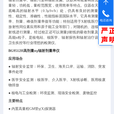
辐射剂量率、辐射污染和辐射泄漏。仪器具有能量响应优，重
量轻，功耗低，量程范围宽，使用简单等特点。仪器在天然本
底略高的辐射水平（0.3μSv/h）处，仍具有良好的测量重复
性、稳定性、准确性，性能指标居国际水平。它具有测量剂量
电话咨询
率、剂量、峰值剂量率值等功能；特别适用于X射线医疗机，
放射性同位素应用和原子能工业等部门，对随机的、连续的放
射线进行测量。经过校正还可以测量β射线的吸收剂量及探测
高能α粒子。是核电站、核医学、辐射探伤和辐射治疗设施、
卫生疾控等行业理想的检测仪。
高剂量xγ辐射剂量率仪
BG9512H
应用场合
● 辐射安全监管：环保、卫生、海关口岸、运输、消防、突发
事件处理
● 医学安全监测：核医学、介入医学、X射线诊断、医用核废
物排放
● 核电与工业检测：环境监测、现场安全检测、废物监控
主要特点
● 内置高量程GM管γ(X)探测器