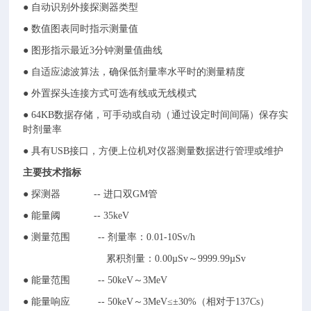
● 自动识别外接探测器类型
● 数值图表同时指示测量值
● 图形指示最近3分钟测量值曲线
● 自适应滤波算法，确保低剂量率水平时的测量精度
● 外置探头连接方式可选有线或无线模式
● 64KB数据存储，可手动或自动（通过设定时间间隔）保存实
时剂量率
● 具有USB接口，方便上位机对仪器测量数据进行管理或维护
主要技术指标
● 探测器 -- 进口双GM管
● 能量阈 -- 35keV
● 测量范围 -- 剂量率：0.01-10Sv/h
累积剂量：0.00µSv～9999.99µSv
● 能量范围 -- 50keV～3MeV
● 能量响应 -- 50keV～3MeV≤±30%（相对于137Cs）