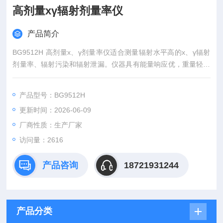
高剂量xγ辐射剂量率仪
产品简介
BG9512H 高剂量x、γ剂量率仪适合测量辐射水平高的x、γ辐射
剂量率、辐射污染和辐射泄漏。仪器具有能量响应优，重量轻，
功耗低，量程范围宽，使用简单等特点。仪器在天然本底略高的
辐射水平（0.3μSv/h）处，仍具有良好的测量重复性、稳定性、
产品型号：BG9512H
准确性，性能指标居水平。它具有测量剂量率、剂量、峰值剂量
更新时间：2026-06-09
率值等功能；特别适用于X射线医疗机，放射性同位素应用和原
子能工业等部门。高剂量xγ辐射剂量率仪
厂商性质：生产厂家
访问量：2616
产品咨询
18721931244
产品分类