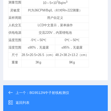
7
3
测量范围
10～5×10
Bq/m
灵敏度
约为36CPM/Bq/L（针对Rn-222测量）
采样周期
用户自定义
人机交互
LCD中文显示，菜单操作
供电电源
交流220V，内置锂电池
温度范围
-5℃～50℃
0℃～50℃
湿度范围
≤90%，无凝露
≤95%，无凝露
尺寸
28.5×20.5×26.5（cm）
48.2×38.2×13.2（cm）
重量
3Kg
9Kg
上一个：
BG9512N中子射线检测仪
返回列表