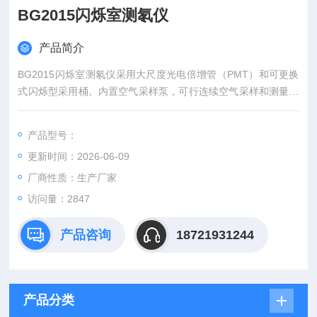
BG2015闪烁室测氡仪
产品简介
BG2015闪烁室测氡仪采用大尺度光电倍增管（PMT）和可更换
式闪烁型采用桶。内置空气采样泵，可行连续空气采样和测量。
仪器采用32位嵌入式ARM处理器作为数据处理单元，大屏幕彩色
中文菜单，操作简单方便。其中机架式具有气压和温度监测功
产品型号：
能，兼容中国地震局数字化地震前兆台网通信协议，具有WEB服
更新时间：2026-06-09
务器、FTP服务器及SOCKET服务器等功能。产品广泛应用可广
泛应用于环境监测、地震监测、建筑工程、矿产工程、
厂商性质：生产厂家
访问量：2847
产品咨询
18721931244
产品分类