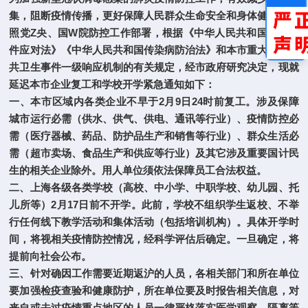
集，阻断疫情传播，更好保障人民群众生命安全和身体健康，按
照党Z央、国W院防控工作部署，根据《中华人民共和国突发事
件应对法》《中华人民共和国传染病防治法》和本市重大突发公
共卫生事件一级响应机制的有关规定，经市政府研究决定，现就
延迟本市企业复工和学校开学紧急通知如下：
一、本市区域内各类企业不早于2月9日24时前复工。涉及保障
城市运行必需（供水、供气、供电、通讯等行业）、疫情防控必
需（医疗器械、药品、防护品生产和销售等行业）、群众生活必
需（超市卖场、食品生产和供应等行业）及其它涉及重要国计民
生的相关企业除外。用人单位须依法保障员工合法权益。
二、上海各级各类学校（高校、中小学、中职学校、幼儿园、托
儿所等）2月17日前不开学。此前，学校不组织学生返校、不举
行任何线下教学活动和集体活动（包括培训机构）。具体开学时
间，将视相关疫情防控情况，经科学评估后确定。一旦确定，将
提前向社会公布。
三、针对确因工作需要近期返沪的人员，各相关部门和所在单位
要加强检疫查验和健康防护，所在单位要及时报告相关信息，对
来自或去过疫情重点地区的人员一律严格落实医学观察、隔离等