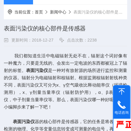
当前位置：
首页
新闻中心
表面污染仪的核心部件是传感器
表面污染仪的核心部件是传感器
更新时间：2018-12-27
点击次数：2238
我们都知道生活中电磁辐射无处不在，辐射这个词好像有
一种魔力，只要是无线的、会发出一定电波的东西都被冠上了辐
射的标签。
表面污染仪
是一种对有放射源的场所进行监控和测量
的仪器。辐射分为电磁辐射和核辐射。根据监测核辐射射线种类
不同，表面污染仪又可分为x、γ空气吸收比释动能率仪（环境检
测用），x、γ剂量当量率仪（辐射防护用），α、β表面污染
仪，中子剂量当量率仪等。那么，表面污染仪哪一种好呢？跟随
小编脚步来了解一下吧！
电话咨询
表面污染仪
器的核心部件是传感器，它的任务是将各种需要
检测的物理、化学等变量信息转变成可测量的电信号，再传给芯