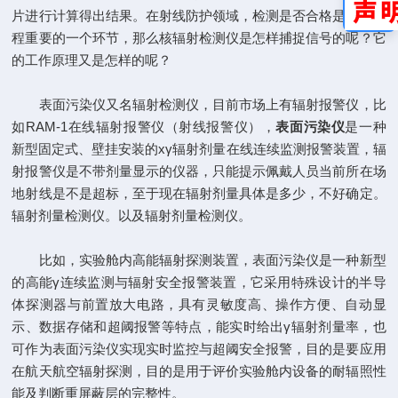
片进行计算得出结果。在射线防护领域，检测是否合格是防护工
程重要的一个环节，那么核辐射检测仪是怎样捕捉信号的呢？它
的工作原理又是怎样的呢？
表面污染仪又名辐射检测仪，目前市场上有辐射报警仪，比
如RAM-1在线辐射报警仪（射线报警仪），
表面污染仪
是一种
新型固定式、壁挂安装的xγ辐射剂量在线连续监测报警装置，辐
射报警仪是不带剂量显示的仪器，只能提示佩戴人员当前所在场
地射线是不是超标，至于现在辐射剂量具体是多少，不好确定。
辐射剂量检测仪。以及辐射剂量检测仪。
比如，实验舱内高能辐射探测装置，表面污染仪是一种新型
的高能γ连续监测与辐射安全报警装置，它采用特殊设计的半导
体探测器与前置放大电路，具有灵敏度高、操作方便、自动显
示、数据存储和超阈报警等特点，能实时给出γ辐射剂量率，也
可作为表面污染仪实现实时监控与超阈安全报警，目的是要应用
在航天航空辐射探测，目的是用于评价实验舱内设备的耐辐照性
能及判断重屏蔽层的完整性。