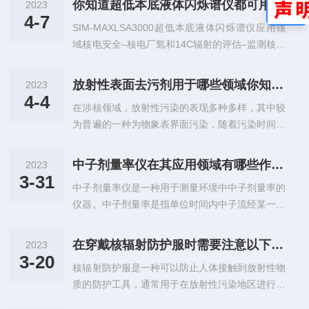
型，如手持式、台式、固定式等：手持式通常轻便
你知道超低本底液体闪烁谱仪都可用于哪些领域吗？
2023
的便携式、移动式或固定式仪器（以下简称空气比
易携，适用于现场快速测试，如海关、执法部门
4-7
SIM-MAXLSA3000超低本底液体闪烁谱仪应用领
释动能率仪）的检定、后续检定和使用中检验。
等。台式则更加稳定，并能够进行长时间监测，...
域核电安全­–核电厂氚和14C辐射的评估­–监测核反
X、y辐射的空气比释动能率范围是30nGy/h~10uG
应堆退役过程中的放射性射线­–核应急放射性污染
y/h,辐射能量范围为50keV~1.5MeV(对可能用于测
监测食品安全­–饮用水中氚、氡、镭和铀的测量­–
量核反应堆周围的高能光子的仪器，其辐射能量范
放射性表面去污剂用于哪些领域你知道吗？
2023
食品中锶的测定­–食品、醇中14C的测定­–酿造醋酸
围还包括6MV的光子能量检定点）。对使用电离
4-4
在涉核领域，放射性污染的表现多种多样，其中较
和人工醋酸的鉴定­–蜂蜜真假鉴别水质监测­–放射
电...
为普遍的一种为物象表界面污染，随着污染时间的
性环境污染监测­–水文水质监测其他­–生物燃料中1
长短主要表现为渗入性深度污染、结合性紧密污
4C的测定­–制药行业中3H标记蛋白质的测定­–化妆
染、表面性松散污染。这几种表界面污染类型其去
品产品天然度的鉴别­–生物样品生物基含量测定­–
中子剂量率仪在其应用领域有哪些作用？
2023
除难度虽然逐步降低，但其污染易扩散性却逐步增
天然食品添加剂与合成添加剂的鉴...
3-31
中子剂量率仪是一种用于测量环境中中子剂量率的
加，如表面性松散污染虽相对容易去除，但很容易
仪器。中子剂量率是指单位时间内中子流经某一区
在受污染物象移动、搬运或相关活动中发生放射性
域的剂量，通常以艾伦单位（AL/hr）来表示。工
污染迁移甚至形成放射性气溶胶从而对相关环境或
作原理基于中子与物质相互作用的特性。当中子进
人员带来极大核安全隐患。因此对这种表面松散污
在穿戴核辐射防护服时需要注意以下几点
2023
入探测器时，它们与探测器中的物质相互作用，会
染物的及时去除更应该引起重视。适用范围u能够
3-20
核辐射防护服是一种可以防止人体接触到放射性物
产生电荷或光子信号。仪器会测量这些信号的强
清除不锈钢、玻璃、陶瓷、塑料以及油漆喷涂表...
质的防护工具，通常用于在放射性污染地区进行工
度，并通过计算来确定中子剂量率。通常采用两种
作或处理放射性废物。这种防护服有着特殊的防护
类型的探测器：热中子探测器和快中子探测器。热