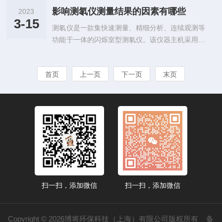
材料和结构，能够保护工作者的皮肤、眼睛、口鼻
中子探测器能够测量低能量的中子，而快中子探测
影响测氡仪测量结果的因素有哪些
2023
等重要器官，降低核辐射对人体的危害。核辐射是
器则能够测量高能量的中子。根据需要，仪器可以
3-15
测氡仪是一款集快速测量、精细分析、连续观测等
一种高能量的辐射，可以直接破坏人的细胞结构，
选择相应的探测器进行测量。中子剂量率仪...
功能于一体的闪烁室型测氡仪。该仪器主机采用可
导致基因变异、免疫系统错乱、癌症等严重疾病。
更换式圆柱筒形闪烁室采样器，并配置大尺寸进口
在核污染事故或核辐射环境中，工作者接触到辐射
型光电倍增管，可对空气氡、土壤氡和水氡进行快
的风险极大，必须穿戴防护服才能安全工作。这种
首页
上一页
下一页
末页
速采样和测量。对于使用所受到的长寿命氡子体污
防护服的主要功能是隔离放射性物质，减少接触，
染，BG201系列闪烁室测氡仪能够通过软件扣除
防止进入体内。制作材料十分特殊，一般使用...
本底或更换采样器解决，增加仪器测量准确性、延
长使用寿命、降低运行成本。影响测氡仪测量结果
的因素1.样品的纯度如果样品的纯度不高，则测定
结果可能会受到其他杂质物质的影响，从而得出不
准确的测定结果。2.测定设备的精度和...
扫一扫，添加微信
扫一扫，添加微信
Copyright © 2026博将环保科技（上海）有限公司版权所有
备