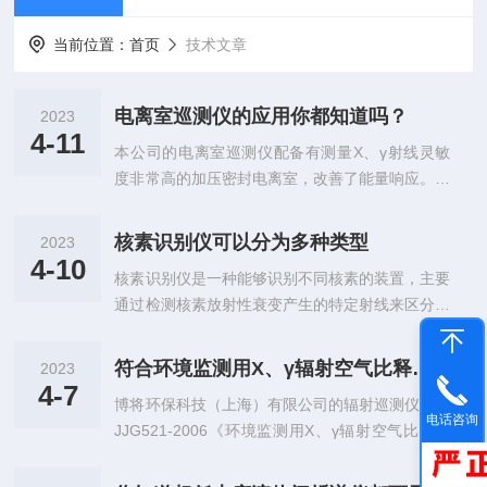
当前位置：
首页
技术文章
电离室巡测仪的应用你都知道吗？
2023
4-11
本公司的电离室巡测仪配备有测量X、γ射线灵敏
度非常高的加压密封电离室，改善了能量响应。同
时它还采用了微型处理器和液晶显示技术和软垫握
套，减少长时间单手使用时造成的疲劳。测量仪外
核素识别仪可以分为多种类型
2023
壳低密度高强度材料制作而成，使用轻便并且耐
4-10
核素识别仪是一种能够识别不同核素的装置，主要
用。仪器应用：主要应用于高剂量X、γ射线使用
通过检测核素放射性衰变产生的特定射线来区分不
单位、核电厂，核医学、放射学和放疗设备、生物
同核素。这种仪器常用于辐射监测、核能利用、工
实验室、X射线厂商、加速器物理、政府机构、国
业生产等领域。该仪器一般由探头、电子学、计算
家检查员、研究实验室、生物医学、机场行李检查
符合环境监测用X、γ辐射空气比释动能率仪检定规程的品牌有哪些？
2023
机等部分组成。探头是它的关键部分，通过对射线
部门、核能研究中心及其他工业领域。
4-7
博将环保科技（上海）有限公司的辐射巡测仪符合
进行测量来判断核素种类和活度。电子学可以将探
电话咨询
JJG521-2006《环境监测用X、γ辐射空气比释动
头探测到的信号放大并处理，并通过计算机来进行
能(吸收剂量)率仪检定规程》要求。本规程适用于
分析和处理，最终输出识别结果。可以分为多种类
测量环境X、Y辐射空气比释动能（吸收剂量）率