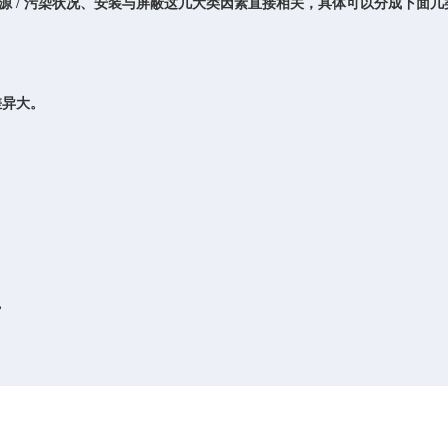
 / 污染状况、安装与屏蔽
这几大类因素直接相关，具体可以分成下面几
差异大。
。