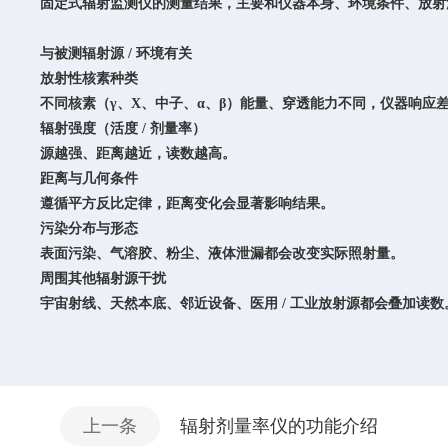
固定式辐射监测仪的测量结果，主要和
仪器本身、环境条件、放射源
与
被测辐射源 / 环境
有关
放射性核素种类
不同核素（γ、X、中子、α、β）能量、穿透能力不同，仪器响应
辐射强度（活度 / 剂量率）
源越强、距离越近，读数越高。
距离与几何条件
遵循平方反比定律，距离变化会显著影响结果。
污染分布与形态
表面污染、气溶胶、粉尘、液体泄漏都会改变实际照射量。
周围其他辐射源干扰
宇宙射线、天然本底、邻近设备、医用 / 工业放射源都会叠加读数
上一条
辐射剂量率仪的功能介绍