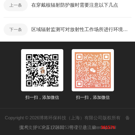
在穿戴核辐射防护服时需要注意以下几点
上一条
区域辐射监测可对放射性工作场所进行环境辐射水平监测
下一条
扫一扫，添加微信
扫一扫，添加微信
Copyright © 2026博将环保科技（上海）有限公司版权所有
备
技术支持：
案号：沪ICP备17041253号-2
化工仪器网
管理登录
总流量：
sitemap.xml
361576