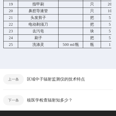
19
指甲刷
只
20
20
鼻腔导液管
只
10
21
头发剪子
把
5
22
电动剃须刀
把
5
23
去污皂
块
5
2
4
刷子
把
5
2
5
洗涤灵
500 ml/瓶
瓶
1
区域中子辐射监测仪的技术特点
上一条
核医学检查辐射知多少？
下一条