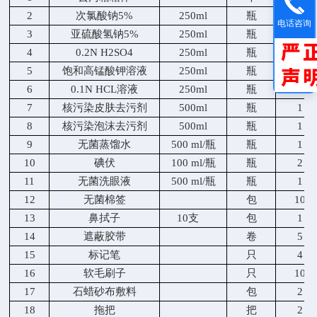
2
次氯酸钠
5%
250ml
瓶
1
电话咨询
3
亚硫酸氢钠
5%
250ml
瓶
1
4
0.2N H2SO4
250ml
瓶
1
5
饱和高锰酸钾溶液
250ml
瓶
1
6
0.1N HCL溶液
250ml
瓶
1
7
核污染皮肤去污剂
500ml
瓶
1
8
核污染泡沫去污剂
500ml
瓶
1
9
无菌蒸馏水
500 ml/瓶
瓶
1
10
碘伏
100 ml/瓶
瓶
2
11
无菌洗眼液
500 ml/瓶
瓶
1
12
无菌棉签
包
10
13
鼻拭子
1
0
支
包
1
14
遮蔽胶带
卷
5
15
标记笔
只
4
16
软毛刷子
只
10
17
石蜡砂布敷料
包
2
18
拖把
把
2