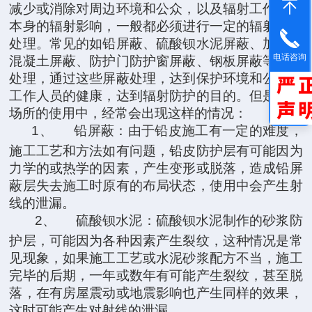
减少或消除对周边环境和公众，以及辐射工作人员
本身的辐射影响，一般都必须进行一定的辐射防护
处理。常见的如铅屏蔽、硫酸钡水泥屏蔽、加厚的
电话咨询
混凝土屏蔽、防护门防护窗屏蔽、钢板屏蔽等屏蔽
处理，通过这些屏蔽处理，达到保护环境和公众及
工作人员的健康，达到辐射防护的目的。但是，在
场所的使用中，经常会出现这样的情况：
1、
铅屏蔽：由于铅皮施工有一定的难度，
施工工艺和方法如有问题，铅皮防护层有可能因为
力学的或热学的因素，产生变形或脱落，造成铅屏
蔽层失去施工时原有的布局状态，使用中会产生射
线的泄漏。
2、
硫酸钡水泥：硫酸钡水泥制作的砂浆防
护层，可能因为各种因素产生裂纹，这种情况是常
见现象，如果施工工艺或水泥砂浆配方不当，施工
完毕的后期，一年或数年有可能产生裂纹，甚至脱
落，在有房屋震动或地震影响也产生同样的效果，
这时可能产生对射线的泄漏。