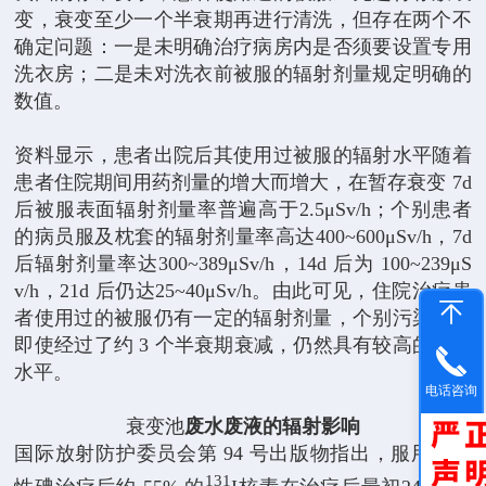
变，衰变至少一个半衰期再进行清洗，但存在两个不
确定问题：一是未明确治疗病房内是否须要设置专用
洗衣房；二是未对洗衣前被服的辐射剂量规定明确的
数值。
资料显示，患者出院后其使用过被服的辐射水平随着
患者住院期间用药剂量的增大而增大，在暂存衰变 7d
后被服表面辐射剂量率普遍高于2.5μSv/h；个别患者
的病员服及枕套的辐射剂量率高达400~600μSv/h，7d
后辐射剂量率达300~389μSv/h，14d 后为 100~239μS
v/h，21d 后仍达25~40μSv/h。由此可见，住院治疗患
者使用过的被服仍有一定的辐射剂量，个别污染被服
即使经过了约 3 个半衰期衰减，仍然具有较高的辐射
水平。
电话咨询
衰变池
废水废液的辐射影响
国际放射防护委员会第 94 号出版物指出，服用放射
131