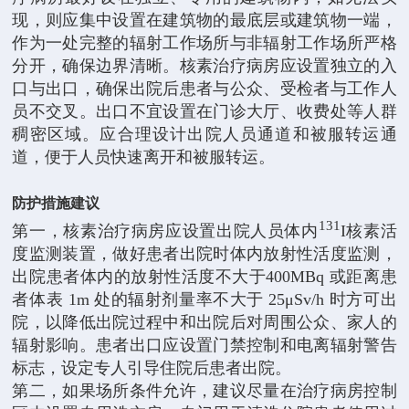
现，则应集中设置在建筑物的最底层或建筑物一端，
作为一处完整的辐射工作场所与非辐射工作场所严格
分开，确保边界清晰。核素治疗病房应设置独立的入
口与出口，确保出院后患者与公众、受检者与工作人
员不交叉。出口不宜设置在门诊大厅、收费处等人群
稠密区域。应合理设计出院人员通道和被服转运通
道，便于人员快速离开和被服转运。
防护措施建议
131
第一，核素治疗病房应设置出院人员体内
I核素活
度监测装置，做好患者出院时体内放射性活度监测，
出院患者体内的放射性活度不大于400MBq 或距离患
者体表 1m 处的辐射剂量率不大于 25μSv/h 时方可出
院，以降低出院过程中和出院后对周围公众、家人的
辐射影响。患者出口应设置门禁控制和电离辐射警告
标志，设定专人引导住院后患者出院。
第二，如果场所条件允许，建议尽量在治疗病房控制