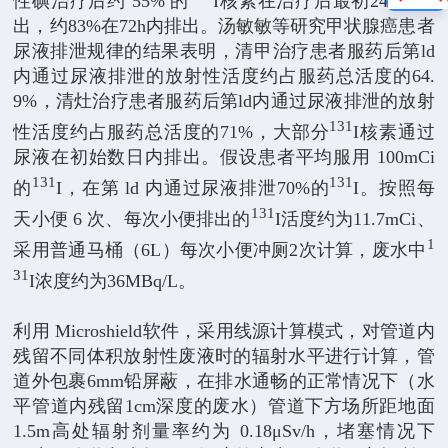
性碘治疗后约 55% 的
I核素在治疗后最初24h内排
出，约83%在72h内排出。汤敏敏等研究甲状腺癌患者
尿液排泄规律的结果表明，清甲治疗患者服药后第ld
内通过尿液排泄的放射性活度约占服药总活度的64.
9%，清灶治疗患者服药后第ld内通过尿液排泄的放射
131
性活度约占服药总活度的71%，大部分
I核素通过
尿液在初始数日内排出。假设患者平均服用 100mCi
131
131
的
I，在第 ld 内通过尿液排泄70%的
I。按照每
131
天小便 6 次、每次小便排出的
I活度约为11.7mCi、
1
采用普通马桶（6L）每次小便冲厕2次计算，废水中
31
I浓度约为36MBq/L。
利用 Microshield软件，采用线源计算模式，对管道内
残留不同体积放射性废液时的辐射水平进行计算，管
道外包裹6mm铅屏蔽，在排水通畅的正常情况下（水
平管道内残留1cm深度的废水）管道下方场所距地面
1.5m高处辐射剂量率约为 0.18μSv/h，堵塞情况下