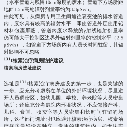
（水平管道内残留10cm深度的废水）管道下方场所距
地面1.5m高处辐射剂量率约为3.3μSv/h。
由此可见，从病房专用卫生间通往衰变池的排水管道
内，废水具有较高的辐射水平，即使管道外层使用铅
材料包裹屏蔽，管道内废水释放的γ射线辐射剂量率
仍可能大于控制区边界外辐射剂量率的控制水平（2.5
μSv/h），如管道下方场所内有人员长时间驻留，其辐
射影响不可忽略。
131
I
核素治疗病房防护建议
核素病房选址建议
131
选址是
I核素治疗病房建设的第一步，也是关键的
一步。应充分考虑所在单位的外部环境状况，尽量避
开人员稠密区，如幼儿园、学校、养老院等人员密集
场所；还应充分考虑院内环境状况，不应邻接产科、
儿科、食堂、收费室等人员密集和长时间驻留的场
所，这些部门选址时也应避开核素治疗病房。核素治
疗病房最好设在独立、专用的建筑物内，如无法实