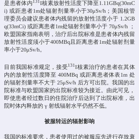
131
是患者体内
I核素放射性活度下降至1.11GBq(30mC
i) 或距患者1m处辐射剂量率小于30μSv/h；美国核管
理委员会建议患者体内残留的放射性活度小于 1.2GB
q(33mCi) 或距离患者1m处辐射剂量率小于 70μSv/h ；
欧盟国家指南表明，治疗后出院标准是患者体内残留
放射性活度须小于400MBq且距离患者1m处辐射剂量
率小于20μSv/h。
131
目前我国标准规定，接受
I核素治疗的患者在其体
内的放射性活度降至 400MBq 或距离患者体表1m 处
的辐射剂量率不大于 25μSv/h 后方可出院。我国的出
院标准与欧盟国家的出院标准较为接近。由此可见，
即使患者经过数日的住院治疗后达到了出院标准，出
院时体内释放的 γ 射线辐射水平仍然不低。
被服转运的辐射影响
我国的标准要求，患者使用过的被服应先进行存放衰