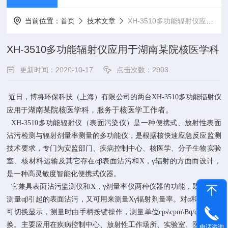
当前位置：
首页
技术文章
XH-3510多功能辐射仪应用于湖南某院核医学科
XH-3510多功能辐射仪应用于湖南某院核医学科
更新时间：2020-10-17
点击次数：2903
近日，博将环保科技（上海）有限公司的两台
XH-3510多功能辐射仪
湖南某院核医学科，服务于核医学工作者。
应用于
XH-3510多功能辐射仪（表面污染仪）是一种便携式、放射性表面
沾污检测与辐射剂量率测量的多功能仪，是根据核快速应急反应监测
技术要求，专门为安监部门、疾病控制中心、核医学、分子生物实验
室、核材料运输及其它存在αβ表面沾污和X，γ辐射的方面而设计，
是一种高灵敏度智能化便携式仪器。
它兼具表面沾污监测仪和X，γ剂量率仪两种仪器的功能，既可用来
测量αβ引起的表面沾污，又可用来测量Xγ辐射剂量率。对α和β\γ测量
可切换显示，测量时由手柄按键操作，测量单位cps\cpm\Bq/cm2可转
换。主要应用在疾病控制中心、放射性工作场所、实验室、医院、同
电话咨询