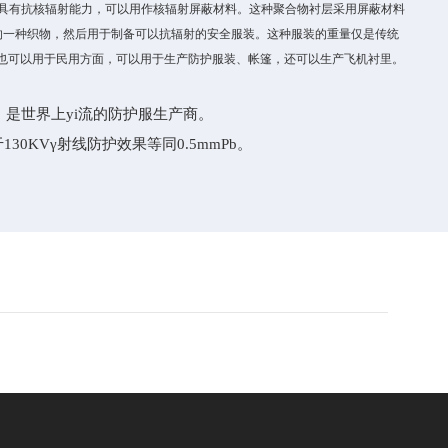
烯具有抗核辐射能力，可以用作核辐射屏蔽材料。这种聚合物衬层采用屏蔽材料
产的一种织物，然后用于制备可以抗辐射的安全服装。这种服装的重量仅是传统
也可以用于民用方面，可以用于生产防护服装、帐篷，还可以生产飞机衬里。
，是世界上yi流的防护服生产商。
KVγ射线防护效果等同0.5mmPb。