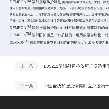
TM
DEMRON
辐射屏蔽防护服是
美国辐射屏蔽技术研究开发的一种改
使用钽材料制成，钽在物质衰减系数、对抗γ、X线和β放射物都与铅相当，可
的铅服装的五分之一。它的抗辐射能力在现有的防护服装之上。这种材料已
研究人员称，聚合物衬里通过改性可以使它的电子层和重金属的电子层相似
TM
DEMRON
辐射屏蔽防护服经由对不同形式的电离辐射的屏蔽效
TM
DEMRON
辐射防护服是一种质轻的，耐用的聚合脂物，对从低
TM
DEMRON
辐射防护服是衣衫身相连的防护服，它比其他防护服
上一条
BJ5211型辐射巡检仪可广泛适用
下一条
中国全线加强疫情期间医疗废物