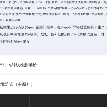
性聚乙烯（PE）和聚氯乙烯（PVC）的新技术，采用该技术改性的聚乙烯和聚氯乙
以有效的对辐射进行吸收。DEMRONTM聚合物衬层和天然或者合成无纺布材料生
经经过包括哥伦比亚大学和乔治亚技术研究院的独立检测。产品既可以用于军事方面，
，可以吸收核辐射。
果进行确认的quan威部门检测，在Kappler严格质量控制下生产
到中等能量的γ辐射、X线、高和低能β粒子和α粒提供屏蔽，对于130
具有更好的散热能力
于X、γ射线检测场所
环境监管（中新社）