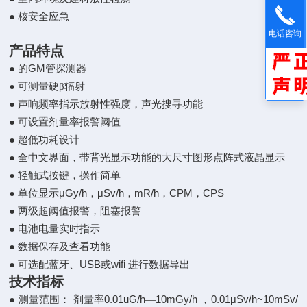
●
核安全应急
电话咨询
产品特点
GM
●
的
管探测器
●
可测量硬β辐射
●
声响频率指示放射性强度，声光搜寻功能
●
可设置剂量率报警阈值
●
超低功耗设计
●
全中文界面，带背光显示功能的大尺寸图形点阵式液晶显示
●
轻触式按键，操作简单
μGy/h
μSv/h
mR/h
CPM
CPS
●
单位显示
，
，
，
，
●
两级超阈值报警，阻塞报警
●
电池电量实时指示
●
数据保存及查看功能
USB
wifi
●
可选配蓝牙、
或
进行数据导出
技术指标
0.01uG/h
10mGy/h
0.01μSv/h~10mSv/
●
测量范围：
剂量率
—
，