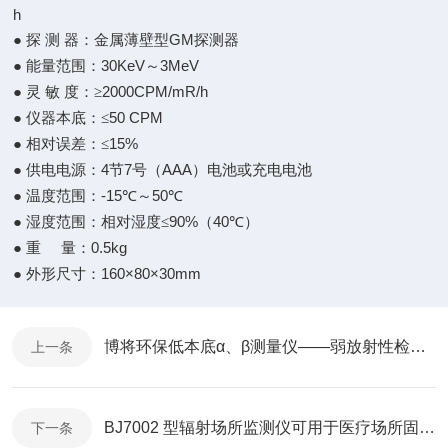
h
GM
●
探
测
器：金属薄壁型
探测器
30KeV
3MeV
●
能量范围：
～
2000CPM/mR/h
●
灵
敏
度：≥
50 CPM
●
仪器本底：≤
15%
●
相对误差：≤
4
7
AAA
●
供电电源：
节
号（
）电池或充电电池
-15
50
●
温度范围：
℃～
℃
90%
40
●
湿度范围：相对湿度≤
（
℃）
0.5kg
●
重
量：
160×80×30mm
●
外形尺寸：
博将环保低本底α、β测量仪——弱放射性检测的理想仪器
上一条
BJ7002 型辐射场所监测仪可用于医疗场所固定式监测
下一条